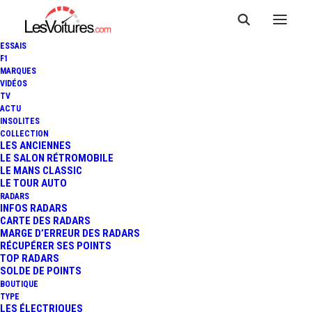
ESSAIS
F1
MARQUES
VIDÉOS
TV
ACTU
ROLLS ROYCE PHANTOM : LE
INSOLITES
COLLECTION
LUXE AUTOMOBILE A UNE
LES ANCIENNES
LE SALON RÉTROMOBILE
LE MANS CLASSIC
NOUVELLE REINE !
LE TOUR AUTO
RADARS
INFOS RADARS
CARTE DES RADARS
3 Minutes
|
28 juillet 2017
MARGE D’ERREUR DES RADARS
RÉCUPÉRER SES POINTS
TOP RADARS
SOLDE DE POINTS
BOUTIQUE
TYPE
LES ÉLECTRIQUES
FR