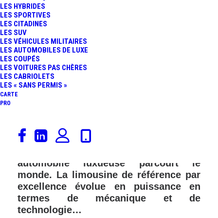
LES HYBRIDES
LES SPORTIVES
LES CITADINES
LES SUV
LES VÉHICULES MILITAIRES
LES AUTOMOBILES DE LUXE
LES COUPÉS
LES VOITURES PAS CHÈRES
LES CABRIOLETS
LES « SANS PERMIS »
CARTE
PRO
Rolls-Royce Motor Cars vient de
présenter la nouvelle Phantom. Cela
fait presque 100 ans que cette tradition
automobile luxueuse parcourt le
monde. La limousine de référence par
excellence évolue en puissance en
termes de mécanique et de
technologie…