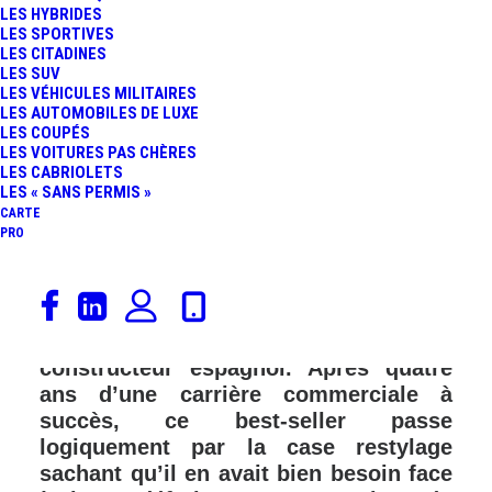
LES HYBRIDES
LES SPORTIVES
LES CITADINES
LES SUV
LES VÉHICULES MILITAIRES
LES AUTOMOBILES DE LUXE
LES COUPÉS
LES VOITURES PAS CHÈRES
LES CABRIOLETS
LES « SANS PERMIS »
CARTE
PRO
Lancé sur le marché automobile en
2016, le Seat Ateca a marqué le début
d’une nouvelle ère pour le
constructeur espagnol. Après quatre
ans d’une carrière commerciale à
succès, ce best-seller passe
logiquement par la case restylage
sachant qu’il en avait bien besoin face