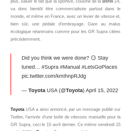
plus, saluer le fait que la sportive, cousine de la
BMW
Z4,
va donc bientôt être commercialisée partout dans le
monde, et même en France, avec un levier de vitesse et,
bien sûr, une pédale d’embrayage. Gare au malus
écologique néanmoins comme pour les GR Supra citées
précédemment.
Did you think we were done? 😏 Stay
tuned…
#Supra
#Manual
#LetsGoPlaces
pic.twitter.com/kmIhnpRJdg
—
Toyota
USA (@
Toyota
)
April 15, 2022
Toyota
USA a ainsi annoncé, par un message publié sur
Twitter, l’arrivée d’une boîte de vitesses manuelle pour la
GR Supra, ceci le 15 avril dernier. Ce même vendredi 15