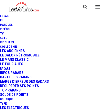
ESSAIS
F1
MARQUES
VIDÉOS
TV
ACTU
TOYOTA GR SUPRA : BIENTÔT
INSOLITES
COLLECTION
DISPONIBLE AVEC UNE BOÎTE
LES ANCIENNES
LE SALON RÉTROMOBILE
LE MANS CLASSIC
MANUELLE
LE TOUR AUTO
RADARS
INFOS RADARS
CARTE DES RADARS
4 Minutes
|
19 avril 2022
MARGE D’ERREUR DES RADARS
RÉCUPÉRER SES POINTS
TOP RADARS
SOLDE DE POINTS
BOUTIQUE
TYPE
LES ÉLECTRIQUES
FR