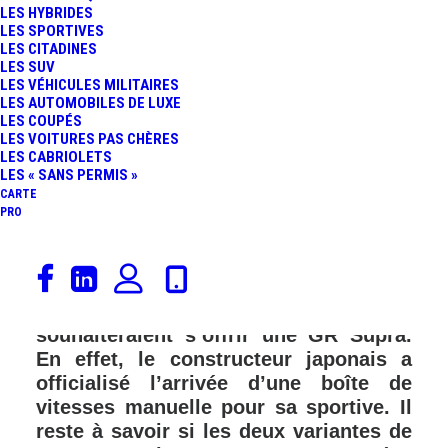
LES HYBRIDES
LES SPORTIVES
LES CITADINES
LES SUV
LES VÉHICULES MILITAIRES
LES AUTOMOBILES DE LUXE
LES COUPÉS
LES VOITURES PAS CHÈRES
LES CABRIOLETS
LES « SANS PERMIS »
CARTE
PRO
Dans quelques semaines, Toyota
ajoutera, à son catalogue, une nouvelle
possibilité pour celles ou ceux qui
souhaiteraient s’offrir une GR Supra.
En effet, le constructeur japonais a
officialisé l’arrivée d’une boîte de
vitesses manuelle pour sa sportive. Il
reste à savoir si les deux variantes de