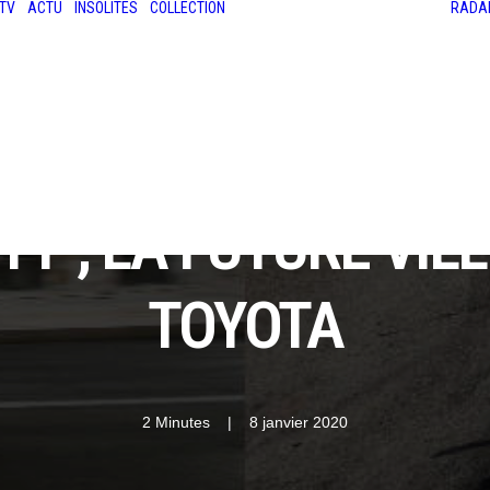
TV
ACTU
INSOLITES
COLLECTION
RADA
LES ANCIENNES
LE SALON RÉTROMOBILE
LE MANS CLASSIC
LE TOUR AUTO
ITY", LA FUTURE VI
TOYOTA
2 Minutes
|
8 janvier 2020