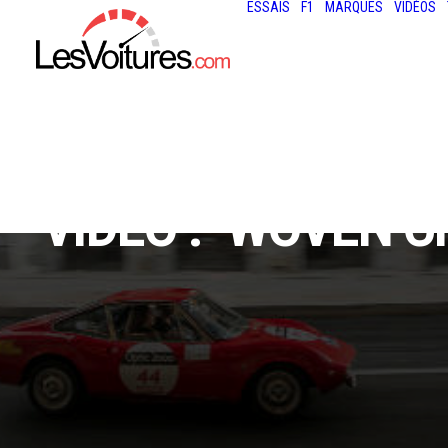
ESSAIS
F1
MARQUES
VIDÉOS
VIDÉO : "WOVEN C