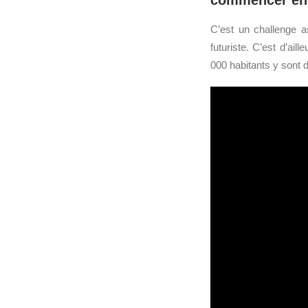
commencer en 
C’est un challenge a
futuriste. C’est d’ai
000 habitants y sont d