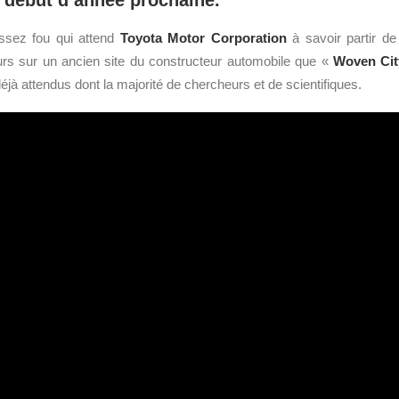
début d’année prochaine.
ssez fou qui attend
Toyota
Motor Corporation
à savoir partir de 
lleurs sur un ancien site du constructeur automobile que «
Woven Cit
éjà attendus dont la majorité de chercheurs et de scientifiques.