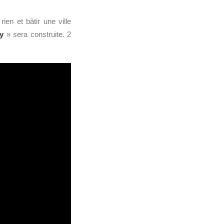
rien et bâtir une ville
y
» sera construite. 2