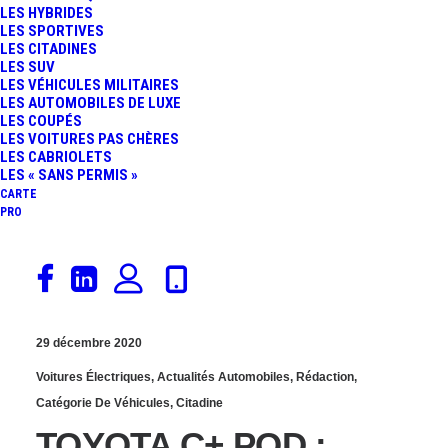
LES HYBRIDES
LEXUS : 700 KM
LES SPORTIVES
LES CITADINES
LES SUV
D’AUTONOMIE POUR LE
LES VÉHICULES MILITAIRES
LES AUTOMOBILES DE LUXE
FUTUR COUPÉ
LES COUPÉS
LES VOITURES PAS CHÈRES
LES CABRIOLETS
ÉLECTRIQUE
LES « SANS PERMIS »
CARTE
PRO
29 décembre 2020
Voitures Électriques
,
Actualités Automobiles
,
Rédaction
,
Catégorie De Véhicules
,
Citadine
TOYOTA C+ POD :