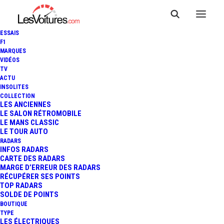
ESSAIS
F1
MARQUES
VIDÉOS
TV
ACTU
TOYOTA YARIS CROSS :
INSOLITES
COLLECTION
NOUVEAU PETIT SUV
LES ANCIENNES
LE SALON RÉTROMOBILE
LE MANS CLASSIC
JAPONAIS HYBRIDE
LE TOUR AUTO
RADARS
INFOS RADARS
CARTE DES RADARS
4 Minutes
|
23 avril 2020
MARGE D’ERREUR DES RADARS
RÉCUPÉRER SES POINTS
TOP RADARS
SOLDE DE POINTS
BOUTIQUE
TYPE
LES ÉLECTRIQUES
FR