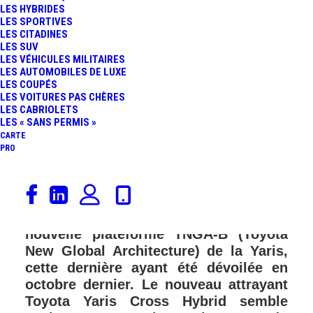
LES HYBRIDES
LES SPORTIVES
LES CITADINES
LES SUV
LES VÉHICULES MILITAIRES
LES AUTOMOBILES DE LUXE
LES COUPÉS
LES VOITURES PAS CHÈRES
LES CABRIOLETS
LES « SANS PERMIS »
CARTE
PRO
Toyota dévoile aujourd’hui son petit
SUV qui peut être considéré comme un
crossover car, il est basé sur la
nouvelle plateforme TNGA-B (Toyota
New Global Architecture) de la Yaris,
cette dernière ayant été dévoilée en
octobre dernier. Le nouveau attrayant
Toyota Yaris Cross Hybrid semble