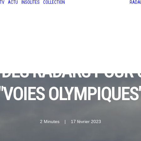
TV
ACTU
INSOLITES
COLLECTION
RADA
LES ANCIENNES
LE SALON RÉTROMOBILE
LE MANS CLASSIC
LE TOUR AUTO
 : DES RADARS POUR
"VOIES OLYMPIQUES
2 Minutes
|
17 février 2023