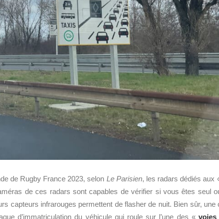
de de Rugby France 2023, selon
Le Parisien
, les radars dédiés aux
caméras de ces radars sont capables de vérifier si vous êtes seul o
eurs capteurs infrarouges permettent de flasher de nuit. Bien sûr, une
 plaque d’immatriculation du véhicule qui roule sur l’une des «
voies