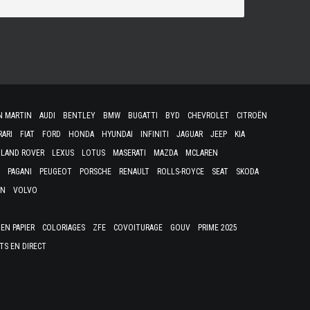
N MARTIN
AUDI
BENTLEY
BMW
BUGATTI
BYD
CHEVROLET
CITROËN
RARI
FIAT
FORD
HONDA
HYUNDAI
INFINITI
JAGUAR
JEEP
KIA
LAND ROVER
LEXUS
LOTUS
MASERATI
MAZDA
MCLAREN
PAGANI
PEUGEOT
PORSCHE
RENAULT
ROLLS-ROYCE
SEAT
SKODA
EN
VOLVO
EN PAPIER
COLORIAGES
ZFE
COVOITURAGE
GOUV
PRIME 2025
TS EN DIRECT