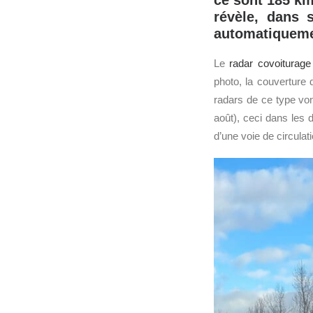
ce sont 185 km
révèle, dans 
automatiquemen
Le
radar
covoiturage
photo, la couverture 
radars de ce type von
août), ceci dans les 
d’une voie de circulat