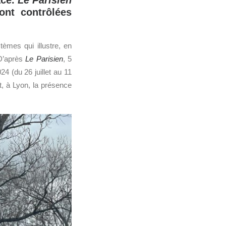
ace.
Le Parisien
ont contrôlées
tèmes qui illustre, en
D’après
Le Parisien
, 5
4 (du 26 juillet au 11
t, à Lyon, la présence