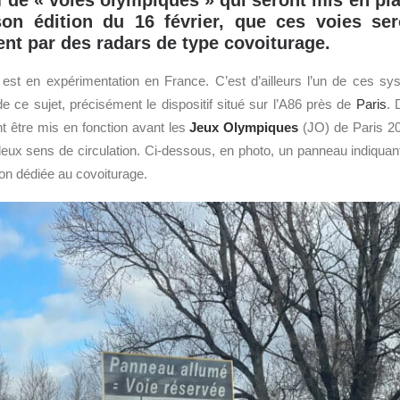
 de « voies olympiques » qui seront mis en pl
son édition du 16 février, que ces voies ser
t par des radars de type covoiturage.
est en expérimentation en France. C’est d’ailleurs l’un de ces sys
de ce sujet, précisément le dispositif situé sur l’A86 près de
Paris
. 
t être mis en fonction avant les
Jeux Olympiques
(JO) de Paris 202
deux sens de circulation. Ci-dessous, en photo, un panneau indiquan
ion dédiée au covoiturage.