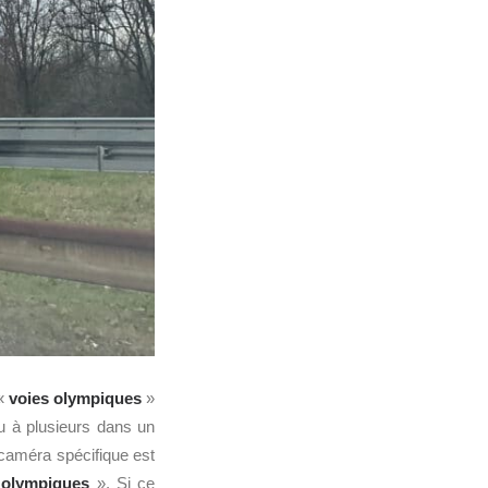
 «
voies olympiques
»
u à plusieurs dans un
 caméra spécifique est
 olympiques
». Si ce