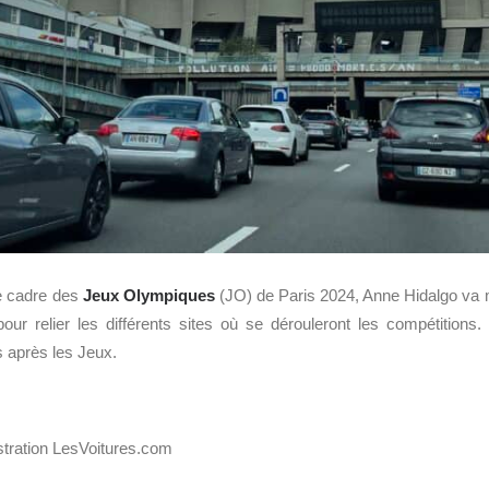
le cadre des
Jeux Olympiques
(JO) de Paris 2024, Anne Hidalgo va 
our relier les différents sites où se dérouleront les compétitions
s après les Jeux.
ustration LesVoitures.com