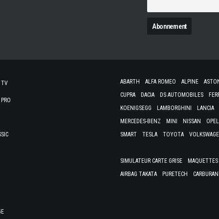
N
ABARTH
ALFA ROMEO
ALPINE
ASTO
 TV
CUPRA
DACIA
DS AUTOMOBILES
FER
 PRO
KOENIGSEGG
LAMBORGHINI
LANCIA
MERCEDES-BENZ
MINI
NISSAN
OPEL
SSIC
SMART
TESLA
TOYOTA
VOLKSWAG
SIMULATEUR CARTE GRISE
MAQUETTES 
AIRBAG TAKATA
PURETECH
CARBURAN
GE