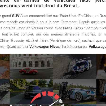
ligente en termes de véhicules haut perch
us nous vient tout droit du Brésil.
le grand
SUV
Atlas commercialisé aux Etats-Unis. En Chine, en Rus
me modèle est distribué sous le nom Terramont. Depuis quelque
s hors d’Europe en version coupé avec l’Atlas Cross Sport pour l’o
re tout à fait complet, sur ces mêmes différents marchés, on tr
hine, Russsie, etc..) et Tarek (Amérique du nord) sachant que c
ints. Quant au futur
Volkswagen Nivus
, il a été conçu par
Volkswag