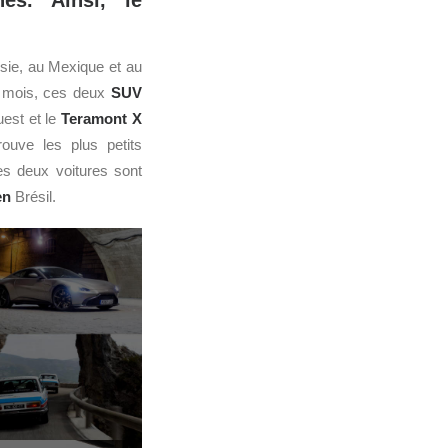
és. Ainsi, le
sie, au Mexique et au
s mois, ces deux
SUV
uest et le
Teramont X
ouve les plus petits
es deux voitures sont
en
Brésil.