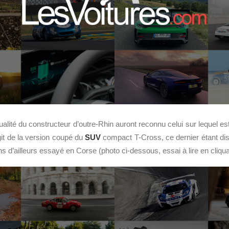
ualité du constructeur d’outre-Rhin auront reconnu celui sur lequel e
’agit de la version coupé du
SUV
compact T-Cross, ce dernier étant dis
s d’ailleurs essayé en Corse (photo ci-dessous, essai à lire en cliqu