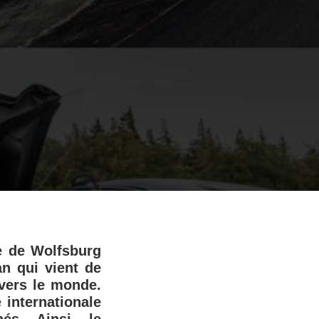
e de Wolfsburg
n qui vient de
avers le monde.
 internationale