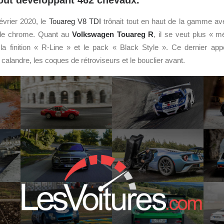
 tout développant 462 chevaux.
évrier 2020, le
Touareg V8 TDI
trônait tout en haut de la gamme a
 de chrome. Quant au
Volkswagen
Touareg R
, il se veut plus « 
 finition « R-Line » et le pack « Black Style ». Ce dernier appo
a calandre, les coques de rétroviseurs et le bouclier avant.