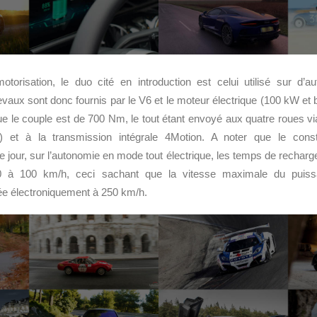
torisation, le duo cité en introduction est celui utilisé sur d’a
evaux sont donc fournis par le V6 et le moteur électrique (100 kW et b
e le couple est de 700 Nm, le tout étant envoyé aux quatre roues vi
ts) et à la transmission intégrale 4Motion. A noter que le cons
jour, sur l’autonomie en mode tout électrique, les temps de recharg
 à 100 km/h, ceci sachant que la vitesse maximale du puis
ée électroniquement à 250 km/h.