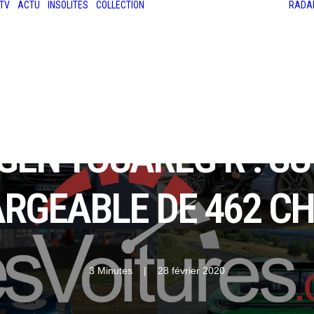
TV
ACTU
INSOLITES
COLLECTION
RADA
LES ANCIENNES
LE SALON RÉTROMOBILE
LE MANS CLASSIC
LE TOUR AUTO
EN TOUAREG R : SU
RGEABLE DE 462 C
3 Minutes
|
28 février 2020