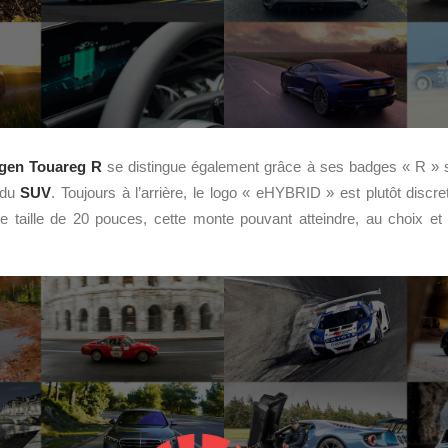
gen Touareg R
se distingue également grâce à ses badges « R » si
e du
SUV
. Toujours à l’arrière, le logo « eHYBRID » est plutôt discre
ne taille de 20 pouces, cette monte pouvant atteindre, au choix et