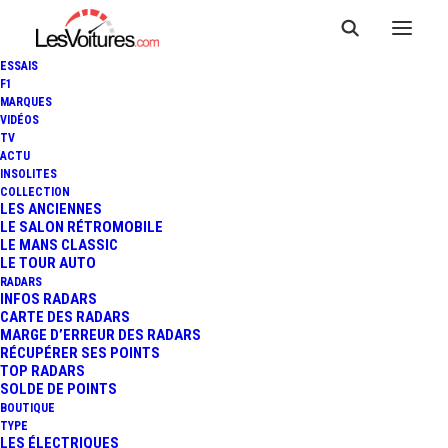
ESSAIS
F1
MARQUES
VIDÉOS
TV
ACTU
INSOLITES
TOUR AUTO : L'ALBUM
COLLECTION
LES ANCIENNES
LE SALON RÉTROMOBILE
PHOTO LESVOITURES.COM
LE MANS CLASSIC
LE TOUR AUTO
RADARS
INFOS RADARS
3 Minutes
|
17 mai 2019
CARTE DES RADARS
MARGE D’ERREUR DES RADARS
RÉCUPÉRER SES POINTS
TOP RADARS
SOLDE DE POINTS
BOUTIQUE
FR
TYPE
LES ÉLECTRIQUES