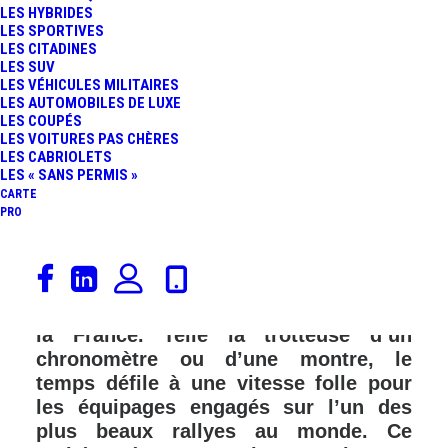
LES HYBRIDES
LES SPORTIVES
LES CITADINES
LES SUV
LES VÉHICULES MILITAIRES
LES AUTOMOBILES DE LUXE
LES COUPÉS
LES VOITURES PAS CHÈRES
LES CABRIOLETS
LES « SANS PERMIS »
CARTE
PRO
Le 28ème Tour Auto s’est achevé le 4
mai dernier à Deauville après un
parcours de plus de 2 000 km à travers
la France. Telle la trotteuse d’un
chronomètre ou d’une montre, le
temps défile à une vitesse folle pour
les équipages engagés sur l’un des
plus beaux rallyes au monde. Ce