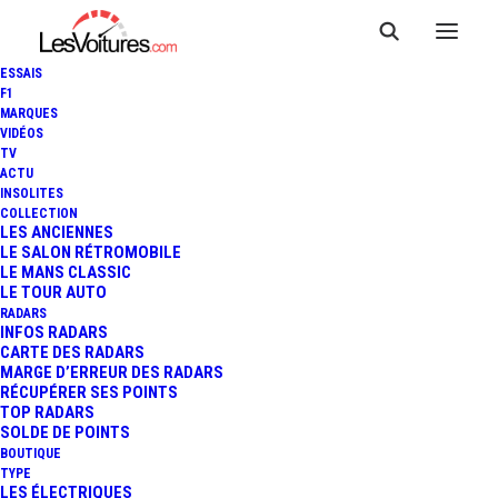
ESSAIS
F1
MARQUES
VIDÉOS
TV
PORSCHE 718 BOXSTER : LE
ACTU
INSOLITES
NOUVEAU ROADSTER EN
COLLECTION
LES ANCIENNES
LE SALON RÉTROMOBILE
PHOTOS À GENÈVE LORS DE
LE MANS CLASSIC
LE TOUR AUTO
SA PREMIÈRE MONDIALE !
RADARS
INFOS RADARS
CARTE DES RADARS
MARGE D’ERREUR DES RADARS
RÉCUPÉRER SES POINTS
1 Minutes
|
8 mars 2016
TOP RADARS
SOLDE DE POINTS
BOUTIQUE
TYPE
LES ÉLECTRIQUES