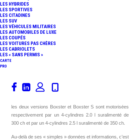
LES HYBRIDES
FR
LES SPORTIVES
LES CITADINES
LES SUV
LES VÉHICULES MILITAIRES
LES AUTOMOBILES DE LUXE
LES COUPÉS
LES VOITURES PAS CHÈRES
LES CABRIOLETS
LES « SANS PERMIS »
CARTE
PRO
Fin janvier,
Porsche
a dévoilé le
718 Boxster
telle une
révolution qui marque l’entrée du roadster dans une
nouvelle ère avec une motorisation au downsizing. Ainsi,
les deux versions Boxster et Boxster S sont motorisées
respectivement par un 4-cylindres 2.0 l suralimenté de
300 ch et par un 4-cylindres 2.5 l suralimenté de 350 ch.
Au-delà de ses « simples » données et informations, c’est