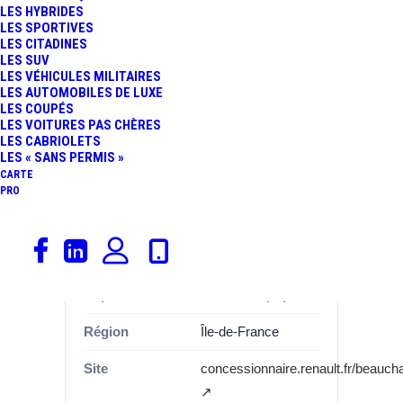
LES HYBRIDES
LES SPORTIVES
Informations
LES CITADINES
LES SUV
LES VÉHICULES MILITAIRES
Catégorie
Garages, Renault
LES AUTOMOBILES DE LUXE
LES COUPÉS
Marque
Renault
LES VOITURES PAS CHÈRES
LES CABRIOLETS
Adresse
Avenue de la
LES « SANS PERMIS »
liberation de la
CARTE
PRO
liberation
Commune
95480
PIERRELAYE
Département
Val-d’Oise (95)
Région
Île-de-France
Site
concessionnaire.renault.fr/beauc
↗