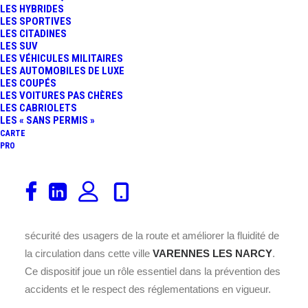
LES HYBRIDES
LES SPORTIVES
LES CITADINES
LES SUV
LES VÉHICULES MILITAIRES
LES AUTOMOBILES DE LUXE
LES COUPÉS
Ce radar est installé sur la
LES VOITURES PAS CHÈRES
LES CABRIOLETS
RN151, au cœur de la commune
LES « SANS PERMIS »
de VARENNES LES NARCY,
CARTE
située dans le département 58
PRO
en France.
Placé à cet endroit précis la
RN151
, il assure un contrôle
efficace de la vitesse des véhicules pour garantir la
sécurité des usagers de la route et améliorer la fluidité de
la circulation dans cette ville
VARENNES LES NARCY
.
Ce dispositif joue un rôle essentiel dans la prévention des
accidents et le respect des réglementations en vigueur.