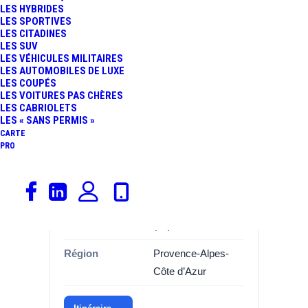
LES HYBRIDES
LES SPORTIVES
LES CITADINES
LES SUV
Informations
LES VÉHICULES MILITAIRES
LES AUTOMOBILES DE LUXE
Catégorie
Garages, Renault
LES COUPÉS
LES VOITURES PAS CHÈRES
Marque
Renault
LES CABRIOLETS
LES « SANS PERMIS »
Adresse
Route des dolines
CARTE
PRO
des dolines
Commune
06560 VALBONNE
Département
Alpes-Maritimes
(06)
Région
Provence-Alpes-
Côte d’Azur