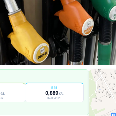
E85
0,889
€/L
€/L
026
07/08/2026