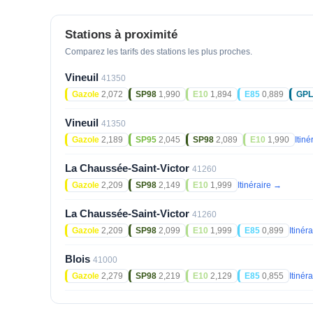
Stations à proximité
Comparez les tarifs des stations les plus proches.
Vineuil
41350
Gazole
2,072
SP98
1,990
E10
1,894
E85
0,889
GPL
Vineuil
41350
Gazole
2,189
SP95
2,045
SP98
2,089
E10
1,990
Itin
La Chaussée-Saint-Victor
41260
Gazole
2,209
SP98
2,149
E10
1,999
Itinéraire →
La Chaussée-Saint-Victor
41260
Gazole
2,209
SP98
2,099
E10
1,999
E85
0,899
Itinér
Blois
41000
Gazole
2,279
SP98
2,219
E10
2,129
E85
0,855
Itinér