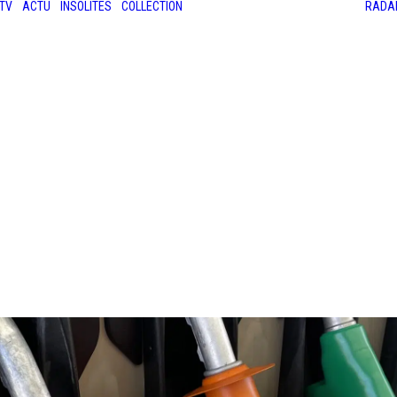
TV
ACTU
INSOLITES
COLLECTION
RADA
LES ANCIENNES
LE SALON RÉTROMOBILE
LE MANS CLASSIC
LE TOUR AUTO