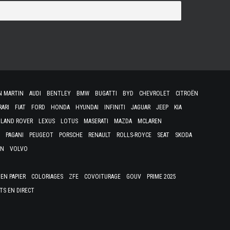
N MARTIN
AUDI
BENTLEY
BMW
BUGATTI
BYD
CHEVROLET
CITROËN
RARI
FIAT
FORD
HONDA
HYUNDAI
INFINITI
JAGUAR
JEEP
KIA
LAND ROVER
LEXUS
LOTUS
MASERATI
MAZDA
MCLAREN
PAGANI
PEUGEOT
PORSCHE
RENAULT
ROLLS-ROYCE
SEAT
SKODA
EN
VOLVO
EN PAPIER
COLORIAGES
ZFE
COVOITURAGE
GOUV
PRIME 2025
TS EN DIRECT