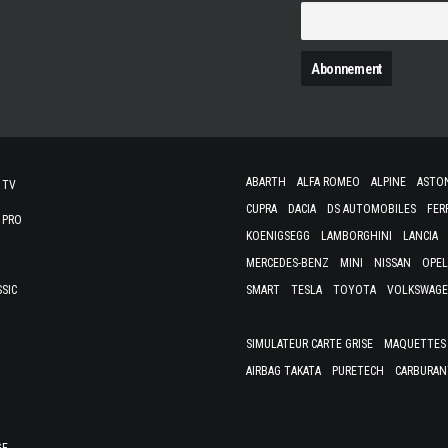
N
ABARTH
ALFA ROMEO
ALPINE
ASTO
 TV
CUPRA
DACIA
DS AUTOMOBILES
FER
 PRO
KOENIGSEGG
LAMBORGHINI
LANCIA
MERCEDES-BENZ
MINI
NISSAN
OPEL
SSIC
SMART
TESLA
TOYOTA
VOLKSWAG
SIMULATEUR CARTE GRISE
MAQUETTES 
AIRBAG TAKATA
PURETECH
CARBURAN