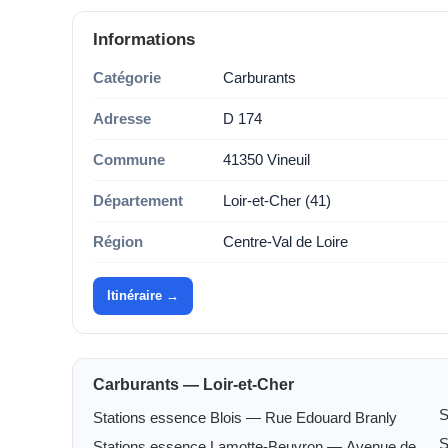
Informations
Catégorie
Carburants
Adresse
D 174
Commune
41350 Vineuil
Département
Loir-et-Cher (41)
Région
Centre-Val de Loire
Itinéraire →
Carburants — Loir-et-Cher
S
Stations essence Blois — Rue Edouard Branly
S
Stations essence Lamotte-Beuvron — Avenue de