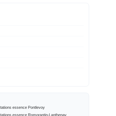
tations essence Pontlevoy
tations essence Romorantin-Lanthenay