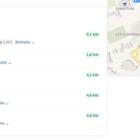
0,1 km
c
0,981
Itinéraire →
1,6 km
éraire →
4,1 km
4,6 km
aire →
4,8 km
aire →