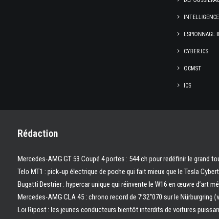
DÉPOUSSIÉRA
INTELLIGENC
ESPIONNAGE I
CYBER ICS
OCMST
ICS
Rédaction
Mercedes-AMG GT 53 Coupé 4 portes : 544 ch pour redéfinir le grand to
Telo MT1 : pick‑up électrique de poche qui fait mieux que le Tesla Cyber
Bugatti Destrier : hypercar unique qui réinvente le W16 en œuvre d’art m
Mercedes-AMG CLA 45 : chrono record de 7’32″070 sur le Nürburgring (
Loi Ripost : les jeunes conducteurs bientôt interdits de voitures puissa