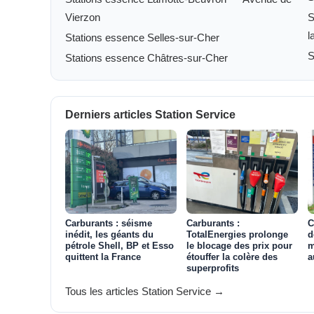
Vierzon
S
l
Stations essence Selles-sur-Cher
S
Stations essence Châtres-sur-Cher
Derniers articles Station Service
Carburants : séisme
Carburants :
C
inédit, les géants du
TotalEnergies prolonge
d
pétrole Shell, BP et Esso
le blocage des prix pour
m
quittent la France
étouffer la colère des
a
superprofits
Tous les articles Station Service →