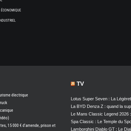
GE
E ÉCONOMIQUE
NDUSTRIEL
TV
urisme électrique
Lotus Super Seven : La Légère
truck
La BYD Denza Z : quand la super
écanique
Le Mans Classic Legend 2026 :
vidéo)
Spa Classic : Le Temple du Sp
ntes, 15 000 € d’amende, prison et
Lamborghini Diablo GT : Le Di