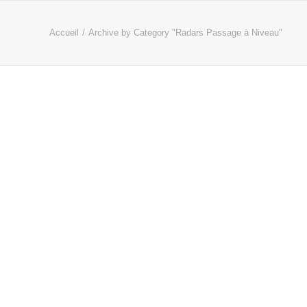
Accueil
Archive by Category "Radars Passage à Niveau"
e dans le département 59 en
 route et améliorer la fluidité de la circulation dans cette
ur.