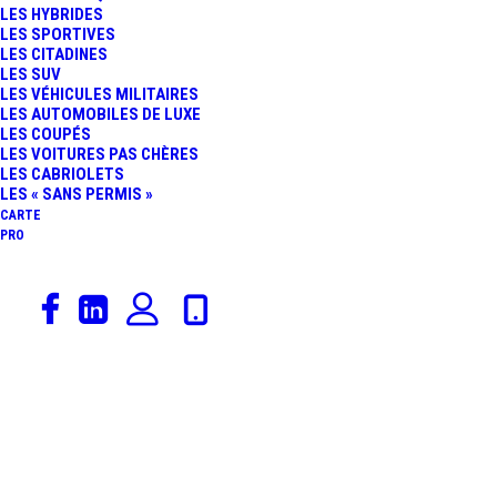
LES HYBRIDES
VERSION 100 %
LES SPORTIVES
LES CITADINES
LES SUV
ÉLECTRIQUE HÉRITERA
LES VÉHICULES MILITAIRES
LES AUTOMOBILES DE LUXE
LES COUPÉS
DES MODULES
LES VOITURES PAS CHÈRES
LES CABRIOLETS
TECHNIQUES DE LA
LES « SANS PERMIS »
CARTE
PRO
RENAULT 5 TURBO 3E
21 juillet 2023
Alpine
,
Sport Auto
,
Formule 1
,
Actualités Automobiles
,
Rédaction
,
Constructeurs
ALPINE : LAURENT
ROSSI REMERCIÉ ET