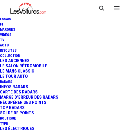
ESSAIS
F1
MARQUES
VIDÉOS
TV
ACTU
INSOLITES
COLLECTION
LES ANCIENNES
LE SALON RÉTROMOBILE
LE MANS CLASSIC
LE TOUR AUTO
RADARS
INFOS RADARS
CARTE DES RADARS
MARGE D’ERREUR DES RADARS
RÉCUPÉRER SES POINTS
TOP RADARS
18 février 2026
SOLDE DE POINTS
BOUTIQUE
ALPINE A110 : LA
TYPE
LES ÉLECTRIQUES