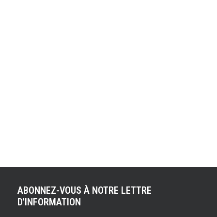
REMPLACÉ PAR
PHILIPPE KRIEF EN
TANT QUE CEO
Depuis hier, Laurent Rossi n'est plus le CEO (Chief
Executive Officer) d'Alpine. Il est remplacé par Philippe
Krief. Ce dernier, a intégré Alpine en février 2023, en tant
que vice-Président de la Direction de l’Ingénierie et de la
Performance Produit. Après de nombreuses années
passées chez Ferrari, Philippe Krief…
ABONNEZ-VOUS À NOTRE LETTRE
D'INFORMATION