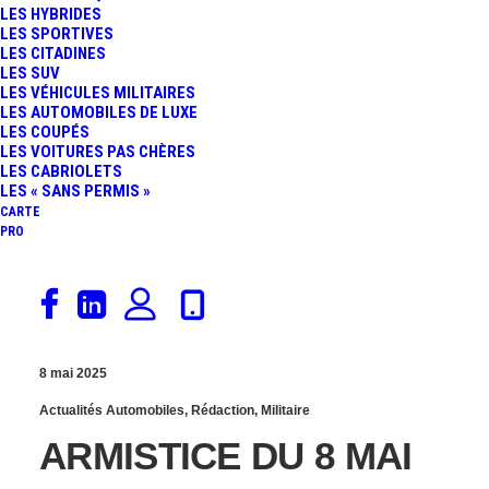
LES HYBRIDES
ARMISTICE DU 8 MAI
LES SPORTIVES
LES CITADINES
LES SUV
1945 : HONORONS LA
LES VÉHICULES MILITAIRES
LES AUTOMOBILES DE LUXE
JEEP WILLYS, LE
LES COUPÉS
LES VOITURES PAS CHÈRES
LES CABRIOLETS
« SOLDAT ROULANT »
LES « SANS PERMIS »
CARTE
PRO
8 mai 2025
Actualités Automobiles
,
Rédaction
,
Militaire
ARMISTICE DU 8 MAI