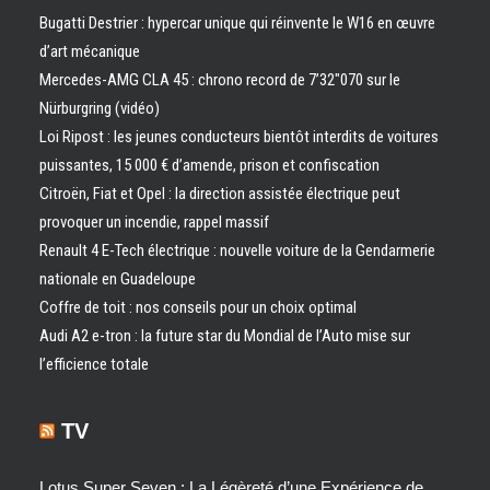
Bugatti Destrier : hypercar unique qui réinvente le W16 en œuvre
d’art mécanique
Mercedes-AMG CLA 45 : chrono record de 7’32″070 sur le
Nürburgring (vidéo)
Loi Ripost : les jeunes conducteurs bientôt interdits de voitures
puissantes, 15 000 € d’amende, prison et confiscation
Citroën, Fiat et Opel : la direction assistée électrique peut
provoquer un incendie, rappel massif
Renault 4 E-Tech électrique : nouvelle voiture de la Gendarmerie
nationale en Guadeloupe
Coffre de toit : nos conseils pour un choix optimal
Audi A2 e-tron : la future star du Mondial de l’Auto mise sur
l’efficience totale
TV
Lotus Super Seven : La Légèreté d’une Expérience de