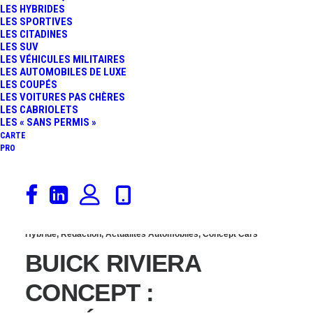
LES HYBRIDES
PARIS ESTIVALE 2018 :
LES SPORTIVES
LES CITADINES
LES SUV
RETOUR SUR UNE
LES VÉHICULES MILITAIRES
LES AUTOMOBILES DE LUXE
LES COUPÉS
JOURNÉE MÉMORABLE
LES VOITURES PAS CHÈRES
LES CABRIOLETS
LES « SANS PERMIS »
CARTE
PRO
21 avril 2013
Hybride
,
Rédaction
,
Actualités Automobiles
,
Concept Cars
BUICK RIVIERA
CONCEPT :