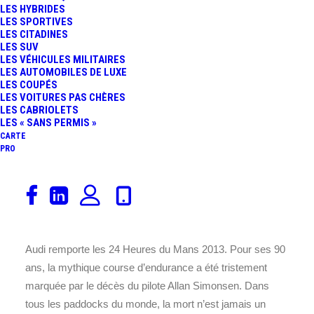
LES HYBRIDES
L’ÉDITION 2013 À
LES SPORTIVES
24 juin 2013
LES CITADINES
LES SUV
Alpine
,
Aston Martin
,
Audi
,
Chevrolet
,
Chrysler
,
Corvette
,
Ferrari
,
TRAVERS L’OBJECTIF DE
LES VÉHICULES MILITAIRES
Sport Auto
,
24 Heures Du Mans
,
FIA
À LA UNE
,
Pilotes
,
Circuits
,
LES AUTOMOBILES DE LUXE
LES COUPÉS
Rédaction
,
LMP2
,
Hybride
,
LMP1
,
Constructeurs
,
SÉBASTIEN ALVAREZ…
LES VOITURES PAS CHÈRES
Essais & Reportages
LES CABRIOLETS
LES « SANS PERMIS »
24 HEURES DU MANS
CARTE
PRO
2013 : VICTOIRE
D’AUDI ET DES
LARMES…
Audi remporte les 24 Heures du Mans 2013. Pour ses 90
ans, la mythique course d’endurance a été tristement
marquée par le décès du pilote Allan Simonsen. Dans
tous les paddocks du monde, la mort n’est jamais un