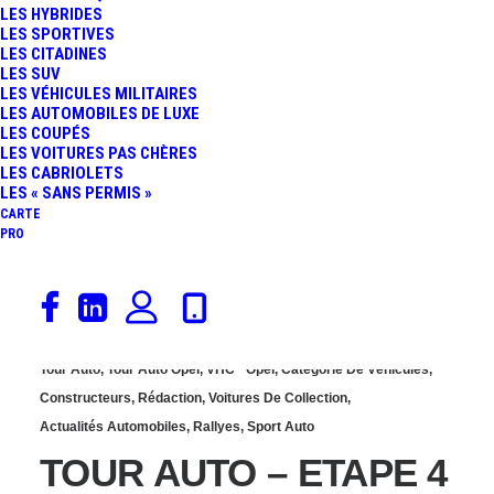
LES HYBRIDES
L’OPEL GT DEUXIÈME DU
LES SPORTIVES
LES CITADINES
LES SUV
CLASSEMENT FINAL
LES VÉHICULES MILITAIRES
LES AUTOMOBILES DE LUXE
LES COUPÉS
LES VOITURES PAS CHÈRES
LES CABRIOLETS
LES « SANS PERMIS »
CARTE
PRO
4 septembre 2020
Tour Auto
,
Tour Auto Opel
,
VHC
Opel
,
Catégorie De Véhicules
,
Constructeurs
,
Rédaction
,
Voitures De Collection
,
Actualités Automobiles
,
Rallyes
,
Sport Auto
TOUR AUTO – ETAPE 4