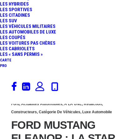
LES HYBRIDES
ELEANOR : VOUS
LES SPORTIVES
LES CITADINES
LES SUV
POUVEZ LA GAGNER À
LES VÉHICULES MILITAIRES
LES AUTOMOBILES DE LUXE
LES COUPÉS
LA LOTERIE
LES VOITURES PAS CHÈRES
LES CABRIOLETS
LES « SANS PERMIS »
CARTE
PRO
4 janvier 2018
Ford
,
Actualités Automobiles
,
À LA UNE
,
Rédaction
,
Constructeurs
,
Catégorie De Véhicules
,
Luxe Automobile
FORD MUSTANG
ELEANOR : LA STAR