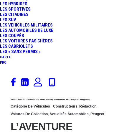
LES HYBRIDES
: UN FINAL GRANDIOSE
LES SPORTIVES
LES CITADINES
LES SUV
À SOCHAUX
LES VÉHICULES MILITAIRES
LES AUTOMOBILES DE LUXE
LES COUPÉS
LES VOITURES PAS CHÈRES
LES CABRIOLETS
LES « SANS PERMIS »
CARTE
PRO
17 mars 2020
DS Automobiles
,
Citroën
,
Essais & Reportages
,
Catégorie De Véhicules
Constructeurs
,
Rédaction
,
Voitures De Collection
,
Actualités Automobiles
,
Peugeot
L’AVENTURE