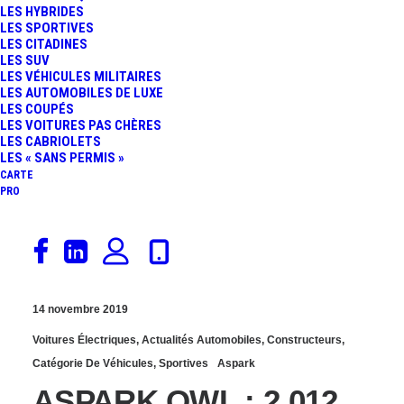
LES HYBRIDES
VIDÉO : LES 1 480 KW DE
LES SPORTIVES
LES CITADINES
LES SUV
L’ASPARK OWL DE
LES VÉHICULES MILITAIRES
LES AUTOMOBILES DE LUXE
SORTIE
LES COUPÉS
LES VOITURES PAS CHÈRES
LES CABRIOLETS
LES « SANS PERMIS »
CARTE
PRO
14 novembre 2019
Voitures Électriques
,
Actualités Automobiles
,
Constructeurs
,
Catégorie De Véhicules
,
Sportives
Aspark
ASPARK OWL : 2 012