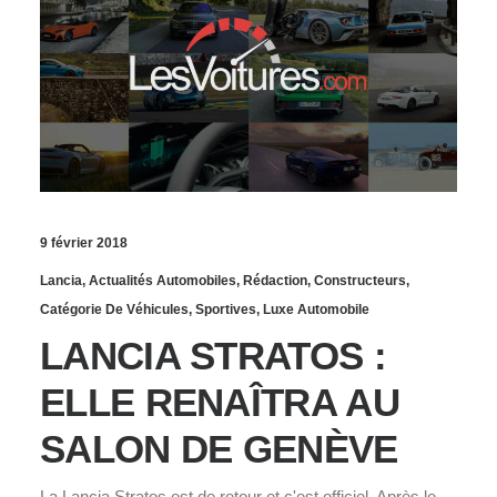
9 février 2018
Lancia
,
Actualités Automobiles
,
Rédaction
,
Constructeurs
,
Catégorie De Véhicules
,
Sportives
,
Luxe Automobile
LANCIA STRATOS :
ELLE RENAÎTRA AU
SALON DE GENÈVE
La Lancia Stratos est de retour et c'est officiel. Après le