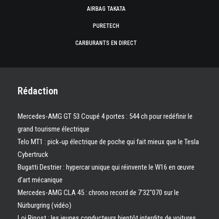
AIRBAG TAKATA
PURETECH
CARBURANTS EN DIRECT
Rédaction
Mercedes-AMG GT 53 Coupé 4 portes : 544 ch pour redéfinir le
grand tourisme électrique
Telo MT1 : pick‑up électrique de poche qui fait mieux que le Tesla
Cybertruck
Bugatti Destrier : hypercar unique qui réinvente le W16 en œuvre
d’art mécanique
Mercedes-AMG CLA 45 : chrono record de 7’32″070 sur le
Nürburgring (vidéo)
Loi Ripost : les jeunes conducteurs bientôt interdits de voitures