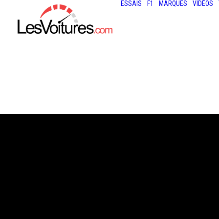
ESSAIS
F1
MARQUES
VIDÉOS
18 août 2025
GORDON MURRA
ET LM GTR : LA