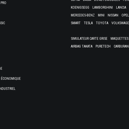
 PRO
KOENIGSEGG
LAMBORGHINI
LANCIA
MERCEDES-BENZ
MINI
NISSAN
OPEL
SSIC
SMART
TESLA
TOYOTA
VOLKSWAG
SIMULATEUR CARTE GRISE
MAQUETTES 
AIRBAG TAKATA
PURETECH
CARBURAN
GE
E ÉCONOMIQUE
NDUSTRIEL