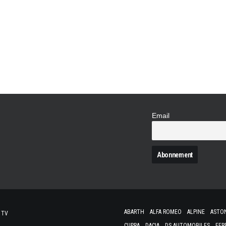
McLaren Special Operations (MSO), le dépar
de dévoiler une première commande destinée
aux grandes victoires du passé, MSO signe 
Through the Age", tel est…
Email
N
ABARTH
ALFA ROMEO
ALPINE
ASTO
 TV
CUPRA
DACIA
DS AUTOMOBILES
FER