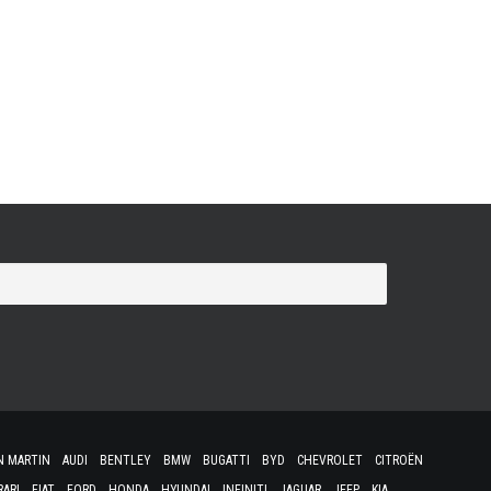
tement de personnalisation de la firme de Woking, vient
 au distributeur américain de Beverly Hills. En hommage
ainsi trois thèmes qui subliment six McLaren. "Racing
N MARTIN
AUDI
BENTLEY
BMW
BUGATTI
BYD
CHEVROLET
CITROËN
RARI
FIAT
FORD
HONDA
HYUNDAI
INFINITI
JAGUAR
JEEP
KIA