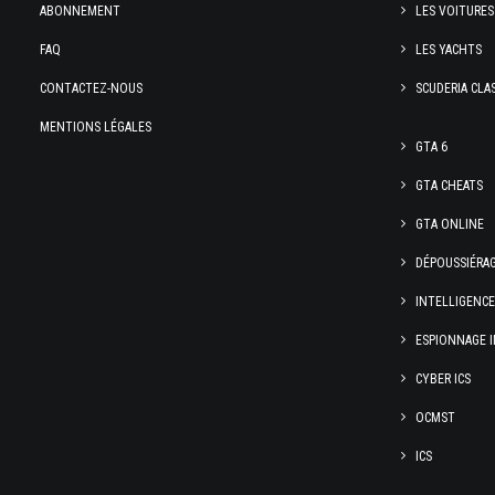
ABONNEMENT
LES VOITURES
FAQ
LES YACHTS
CONTACTEZ-NOUS
SCUDERIA CLA
MENTIONS LÉGALES
GTA 6
GTA CHEATS
GTA ONLINE
DÉPOUSSIÉRA
INTELLIGENC
ESPIONNAGE I
CYBER ICS
OCMST
ICS