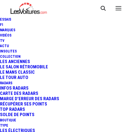
ESSAIS
F1
MARQUES
VIDÉOS
TV
MCLAREN P1 GTR-18 :
ACTU
INSOLITES
FANTASTIQUE
COLLECTION
LES ANCIENNES
LE SALON RÉTROMOBILE
"RENAISSANCE" HOMMAGE À
LE MANS CLASSIC
LE TOUR AUTO
LA F1 GTR
RADARS
INFOS RADARS
CARTE DES RADARS
MARGE D’ERREUR DES RADARS
RÉCUPÉRER SES POINTS
3 Minutes
|
24 avril 2020
TOP RADARS
SOLDE DE POINTS
BOUTIQUE
TYPE
LES ÉLECTRIQUES