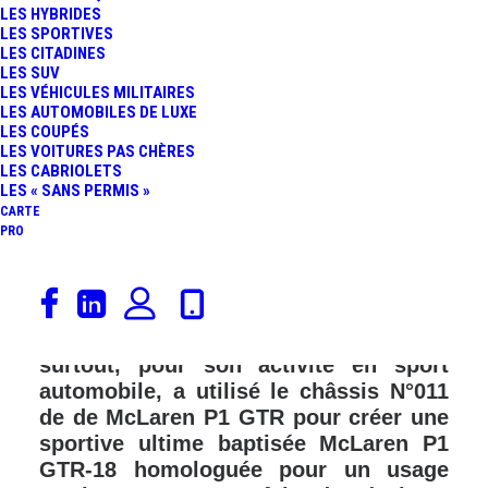
LES HYBRIDES
FR
LES SPORTIVES
LES CITADINES
LES SUV
LES VÉHICULES MILITAIRES
LES AUTOMOBILES DE LUXE
LES COUPÉS
LES VOITURES PAS CHÈRES
LES CABRIOLETS
LES « SANS PERMIS »
CARTE
PRO
Lanzante, la structure d’outre-Manche
connue pour être spécialisée dans la
restauration de voitures historiques et,
surtout, pour son activité en sport
automobile, a utilisé le châssis N°011
de de McLaren P1 GTR pour créer une
sportive ultime baptisée McLaren P1
GTR-18 homologuée pour un usage