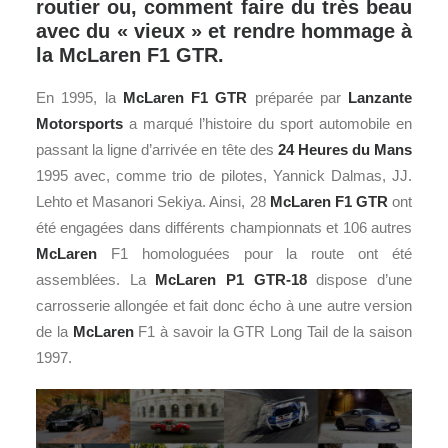
routier ou, comment faire du très beau
avec du « vieux » et rendre hommage à
la McLaren F1 GTR.
En 1995, la
McLaren
F1
GTR
préparée par
Lanzante
Motorsports
a marqué l’histoire du sport automobile en
passant la ligne d’arrivée en tête des
24 Heures du Mans
1995 avec, comme trio de pilotes, Yannick Dalmas, JJ.
Lehto et Masanori Sekiya. Ainsi, 28
McLaren F1 GTR
ont
été engagées dans différents championnats et 106 autres
McLaren
F1 homologuées pour la route ont été
assemblées. La
McLaren P1 GTR-18
dispose d’une
carrosserie allongée et fait donc écho à une autre version
de la
McLaren
F1 à savoir la GTR Long Tail de la saison
1997.