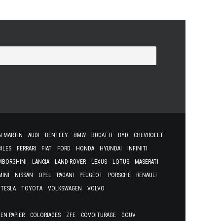
N MARTIN
AUDI
BENTLEY
BMW
BUGATTI
BYD
CHEVROLET
ILES
FERRARI
FIAT
FORD
HONDA
HYUNDAI
INFINITI
MBORGHINI
LANCIA
LAND ROVER
LEXUS
LOTUS
MASERATI
MINI
NISSAN
OPEL
PAGANI
PEUGEOT
PORSCHE
RENAULT
TESLA
TOYOTA
VOLKSWAGEN
VOLVO
EN PAPIER
COLORIAGES
ZFE
COVOITURAGE
GOUV