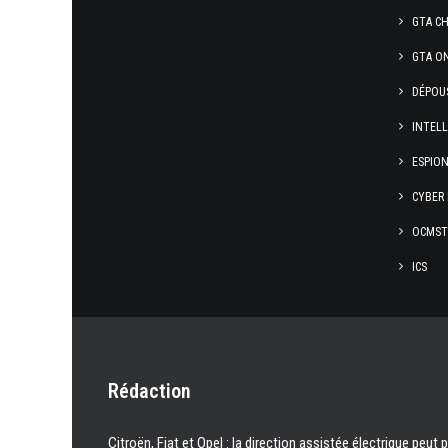
GTA C
GTA O
DÉPOU
INTEL
ESPION
CYBER 
OCMST
ICS
Rédaction
Citroën, Fiat et Opel : la direction assistée électrique peut