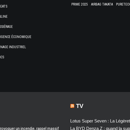
PRIME 2025
AIRBAG TAKATA
PURETEC
HEATS
NLINE
SSIÉRAGE
LIGENCE ÉCONOMIQUE
NAGE INDUSTRIEL
ICS
TV
Lotus Super Seven : La Légère
 provoquer un incendie, rappel massif
La BYD Denza Z : quand la super