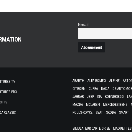
Email
ORMATION
ABARTH
ALFA ROMEO
ALPINE
ASTO
ITURES TV
CITROËN
CUPRA
DACIA
DS AUTOMOB
ITURES PRO
JAGUAR
JEEP
KIA
KOENIGSEGG
LA
CHTS
MAZDA
MCLAREN
MERCEDES-BENZ
IA CLASSIC
ROLLS-ROYCE
SEAT
SKODA
SMART
SIMULATEUR CARTE GRISE
MAQUETTES 