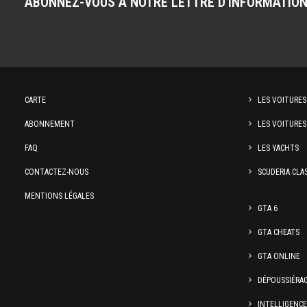
ABONNEZ-VOUS À NOTRE LETTRE D'INFORMATIO
CARTE
LES VOITURES
ABONNEMENT
LES VOITURES
FAQ
LES YACHTS
CONTACTEZ-NOUS
SCUDERIA CLA
MENTIONS LÉGALES
GTA 6
GTA CHEATS
GTA ONLINE
DÉPOUSSIÉRA
INTELLIGENC