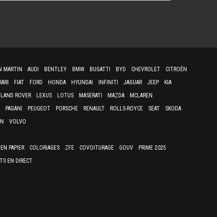
N MARTIN
AUDI
BENTLEY
BMW
BUGATTI
BYD
CHEVROLET
CITROËN
RARI
FIAT
FORD
HONDA
HYUNDAI
INFINITI
JAGUAR
JEEP
KIA
LAND ROVER
LEXUS
LOTUS
MASERATI
MAZDA
MCLAREN
PAGANI
PEUGEOT
PORSCHE
RENAULT
ROLLS-ROYCE
SEAT
SKODA
EN
VOLVO
EN PAPIER
COLORIAGES
ZFE
COVOITURAGE
GOUV
PRIME 2025
TS EN DIRECT