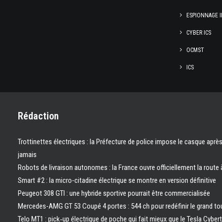
ESPIONNAGE I
CYBER ICS
OCMST
ICS
Rédaction
Trottinettes électriques : la Préfecture de police impose le casque aprè
jamais
Robots de livraison autonomes : la France ouvre officiellement la route 
Smart #2 : la micro-citadine électrique se montre en version définitive
Peugeot 308 GTI : une hybride sportive pourrait être commercialisée
Mercedes-AMG GT 53 Coupé 4 portes : 544 ch pour redéfinir le grand to
Telo MT1 : pick‑up électrique de poche qui fait mieux que le Tesla Cyber