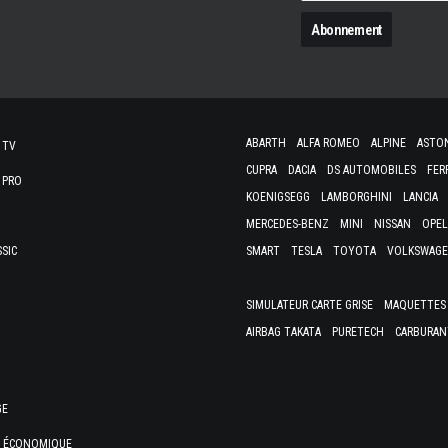
N
ABARTH
ALFA ROMEO
ALPINE
ASTO
 TV
CUPRA
DACIA
DS AUTOMOBILES
FER
 PRO
KOENIGSEGG
LAMBORGHINI
LANCIA
MERCEDES-BENZ
MINI
NISSAN
OPEL
SSIC
SMART
TESLA
TOYOTA
VOLKSWAG
SIMULATEUR CARTE GRISE
MAQUETTES 
AIRBAG TAKATA
PURETECH
CARBURAN
GE
E ÉCONOMIQUE