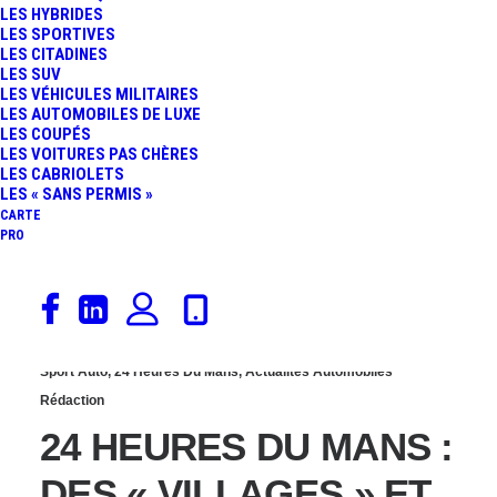
LES HYBRIDES
CASTEX LIBÈRE LES
LES SPORTIVES
LES CITADINES
LES SUV
FRANÇAIS CE
LES VÉHICULES MILITAIRES
LES AUTOMOBILES DE LUXE
LES COUPÉS
DIMANCHE
LES VOITURES PAS CHÈRES
LES CABRIOLETS
LES « SANS PERMIS »
CARTE
PRO
16 juillet 2020
Sport Auto
,
24 Heures Du Mans
,
Actualités Automobiles
Rédaction
24 HEURES DU MANS :
DES « VILLAGES » ET