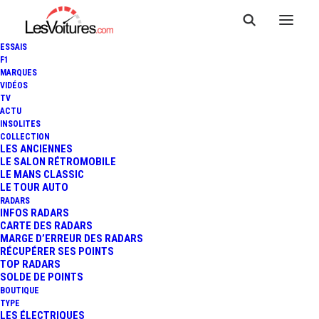
ESSAIS
F1
MARQUES
VIDÉOS
TV
ACTU
INSOLITES
COLLECTION
LES ANCIENNES
LE SALON RÉTROMOBILE
LE MANS CLASSIC
LE TOUR AUTO
RADARS
INFOS RADARS
CARTE DES RADARS
MARGE D’ERREUR DES RADARS
RÉCUPÉRER SES POINTS
TOP RADARS
16 juin 2021
SOLDE DE POINTS
BOUTIQUE
COUVRE-FEU : JEAN
TYPE
LES ÉLECTRIQUES