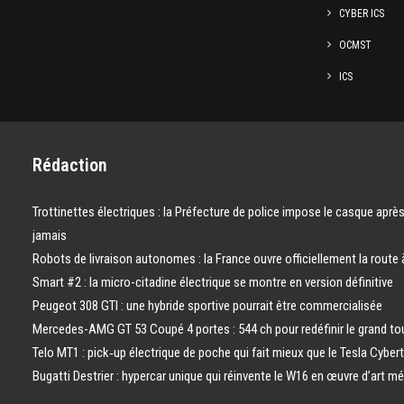
CYBER ICS
OCMST
ICS
Rédaction
Trottinettes électriques : la Préfecture de police impose le casque aprè
jamais
Robots de livraison autonomes : la France ouvre officiellement la route 
Smart #2 : la micro-citadine électrique se montre en version définitive
Peugeot 308 GTI : une hybride sportive pourrait être commercialisée
Mercedes-AMG GT 53 Coupé 4 portes : 544 ch pour redéfinir le grand to
Telo MT1 : pick‑up électrique de poche qui fait mieux que le Tesla Cyber
Bugatti Destrier : hypercar unique qui réinvente le W16 en œuvre d’art m