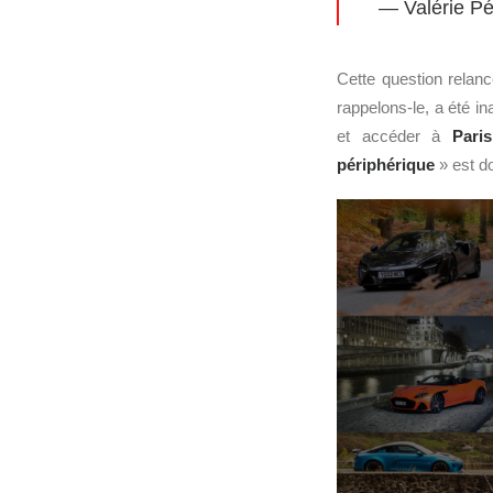
— Valérie P
Cette question relan
rappelons-le, a été i
et accéder à
Paris
périphérique
» est do