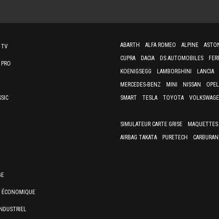
ABARTH
ALFA ROMEO
ALPINE
ASTO
 TV
CUPRA
DACIA
DS AUTOMOBILES
FER
 PRO
KOENIGSEGG
LAMBORGHINI
LANCIA
MERCEDES-BENZ
MINI
NISSAN
OPEL
SSIC
SMART
TESLA
TOYOTA
VOLKSWAG
SIMULATEUR CARTE GRISE
MAQUETTES 
AIRBAG TAKATA
PURETECH
CARBURAN
GE
E ÉCONOMIQUE
NDUSTRIEL