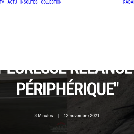
TV
ACTU
INSOLITES
COLLECTION
RADA
LES ANCIENNES
LE SALON RÉTROMOBILE
LE MANS CLASSIC
LE TOUR AUTO
E PÉCRESSE RELANCE 
PÉRIPHÉRIQUE"
3 Minutes
|
12 novembre 2021