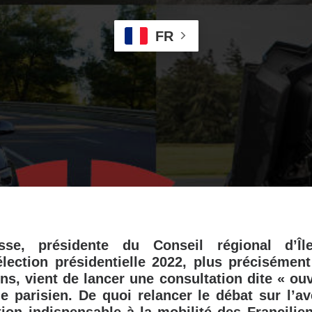
FR
esse, présidente du Conseil régional d’Île
élection présidentielle 2022, plus précisément 
ns, vient de lancer une consultation dite « ouv
e parisien. De quoi relancer le débat sur l’a