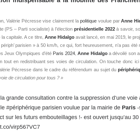
tion indispensable à la mobilité des Francilien
on, Valérie Pécresse vise clairement la
politique
voulue par
Anne Hi
 (PS – Parti socialiste) à l’élection
présidentielle 2022
à savoir, s
la capitale. A ce titre,
Anne Hidalgo
avait lancé, en mai 2019, le proje
« périph’ parisien » à 50 km/h, ce qui, fort heureusement, n’a pas été
es Jeux Olympiques d’été
Paris 2024
,
Anne Hidalgo
a dévoilé son a
 tout en redistribuant ses voies de circulation. On touche donc ici
alérie Pécresse dans le cadre du référendum au sujet du
périphéri
oie de circulation pour tous ? »
la grande consultation contre la suppression d’une voie à
 le
#périphérique
parisien voulue par la mairie de
Paris
-
t sur les futurs embouteillages !- est ouvert jusqu’au 3
//t.co/virp567VC7