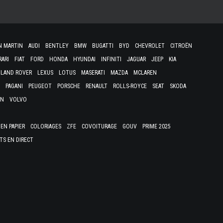
N MARTIN
AUDI
BENTLEY
BMW
BUGATTI
BYD
CHEVROLET
CITROËN
RARI
FIAT
FORD
HONDA
HYUNDAI
INFINITI
JAGUAR
JEEP
KIA
LAND ROVER
LEXUS
LOTUS
MASERATI
MAZDA
MCLAREN
PAGANI
PEUGEOT
PORSCHE
RENAULT
ROLLS-ROYCE
SEAT
SKODA
EN
VOLVO
EN PAPIER
COLORIAGES
ZFE
COVOITURAGE
GOUV
PRIME 2025
TS EN DIRECT