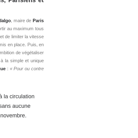
s, Parisiens et
dalgo
, maire de
Paris
ortir au maximum tous
t de limiter la vitesse
 mis en place. Puis, en
mbition de végétaliser
 à la simple et unique
que
:
« Pour ou contre
 la circulation
sans aucune
0 novembre.