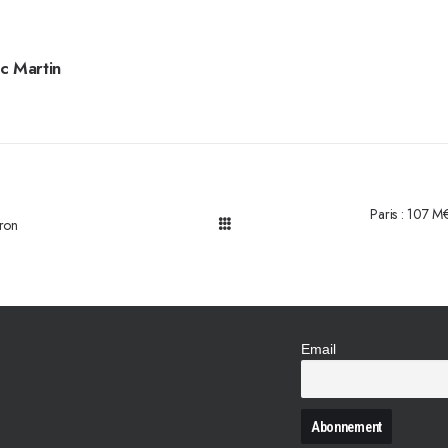
c Martin
Paris : 107 M€
cron
Email
N