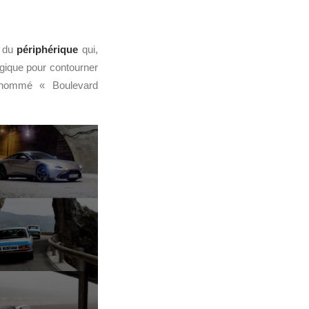
t du
périphérique
qui,
égique pour contourner
rnommé « Boulevard