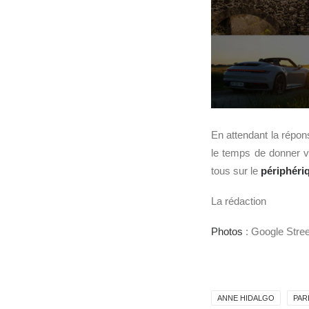
En attendant la répon
le temps de donner vo
tous sur le
périphéri
La rédaction
Photos
: Google Street
ANNE HIDALGO
PAR