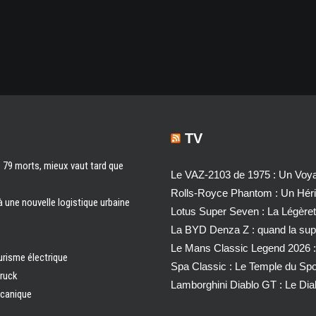
TV
s 79 morts, mieux vaut tard que
Le VAZ-2103 de 1975 : Un Voyag
Rolls-Royce Phantom : Un Héri
à une nouvelle logistique urbaine
Lotus Super Seven : La Légère
La BYD Denza Z : quand la super
Le Mans Classic Legend 2026 :
urisme électrique
Spa Classic : Le Temple du Sp
truck
Lamborghini Diablo GT : Le Di
écanique