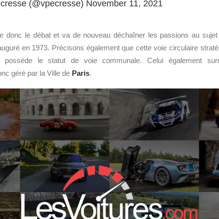
écresse (@vpecresse)
November 11, 2021
ce donc le débat et va de nouveau déchaîner les passions au suje
nauguré en 1973. Précisons également que cette voie circulaire strat
possède le statut de voie communale. Celui également su
nc géré par la Ville de
Paris
.