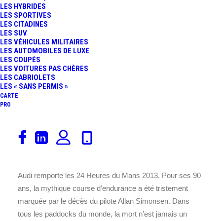
LES HYBRIDES
L’ÉDITION 2013 À
LES SPORTIVES
24 juin 2013
LES CITADINES
LES SUV
Alpine
,
Aston Martin
,
Audi
,
Chevrolet
,
Chrysler
,
Corvette
,
Ferrari
,
TRAVERS L’OBJECTIF DE
LES VÉHICULES MILITAIRES
Sport Auto
,
24 Heures Du Mans
,
FIA
À LA UNE
,
Pilotes
,
Circuits
,
LES AUTOMOBILES DE LUXE
LES COUPÉS
Rédaction
,
LMP2
,
Hybride
,
LMP1
,
Constructeurs
,
SÉBASTIEN ALVAREZ…
LES VOITURES PAS CHÈRES
Essais & Reportages
LES CABRIOLETS
LES « SANS PERMIS »
24 HEURES DU MANS
CARTE
PRO
2013 : VICTOIRE
D’AUDI ET DES
LARMES…
Audi remporte les 24 Heures du Mans 2013. Pour ses 90
ans, la mythique course d’endurance a été tristement
marquée par le décès du pilote Allan Simonsen. Dans
tous les paddocks du monde, la mort n’est jamais un