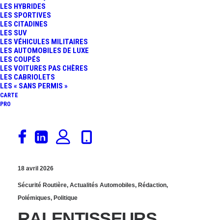
LES HYBRIDES
VIDÉOS : À FRESNO, DES
LES SPORTIVES
LES CITADINES
LES SUV
RALENTISSEURS
LES VÉHICULES MILITAIRES
LES AUTOMOBILES DE LUXE
CATAPULTENT LES
LES COUPÉS
LES VOITURES PAS CHÈRES
LES CABRIOLETS
VOITURES COMME DES
LES « SANS PERMIS »
CARTE
PRO
JOUETS
18 avril 2026
Sécurité Routière
,
Actualités Automobiles
,
Rédaction
,
Polémiques
,
Politique
RALENTISSEURS