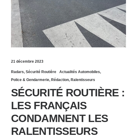
21 décembre 2023
Radars
,
Sécurité Routière
Actualités Automobiles
,
Police & Gendarmerie
,
Rédaction
,
Ralentisseurs
SÉCURITÉ ROUTIÈRE :
LES FRANÇAIS
CONDAMNENT LES
RALENTISSEURS