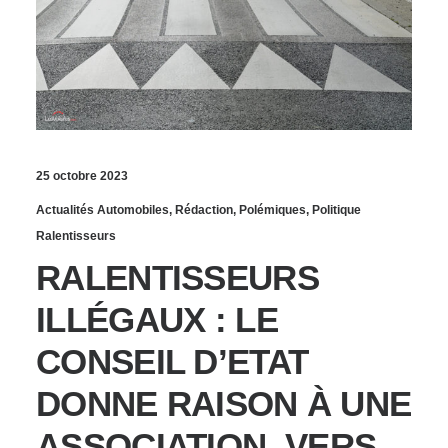
25 octobre 2023
Actualités Automobiles
,
Rédaction
,
Polémiques
,
Politique
Ralentisseurs
RALENTISSEURS
ILLÉGAUX : LE
CONSEIL D’ETAT
DONNE RAISON À UNE
ASSOCIATION, VERS