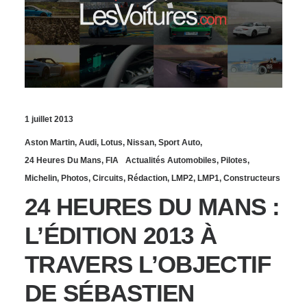
1 juillet 2013
Aston Martin
,
Audi
,
Lotus
,
Nissan
,
Sport Auto
,
24 Heures Du Mans
,
FIA
Actualités Automobiles
,
Pilotes
,
Michelin
,
Photos
,
Circuits
,
Rédaction
,
LMP2
,
LMP1
,
Constructeurs
24 HEURES DU MANS :
L’ÉDITION 2013 À
TRAVERS L’OBJECTIF
DE SÉBASTIEN