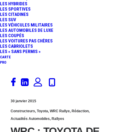
LES HYBRIDES
FIA WEC : LES
LES SPORTIVES
LES CITADINES
LES SUV
NOUVELLES TOYOTA
LES VÉHICULES MILITAIRES
LES AUTOMOBILES DE LUXE
TS040 HYBRID
LES COUPÉS
LES VOITURES PAS CHÈRES
LES CABRIOLETS
DÉVOILÉES !
LES « SANS PERMIS »
CARTE
PRO
30 janvier 2015
Constructeurs
,
Toyota
,
WRC Rallye
,
Rédaction
,
Actualités Automobiles
,
Rallyes
WRC : TOYOTA DE