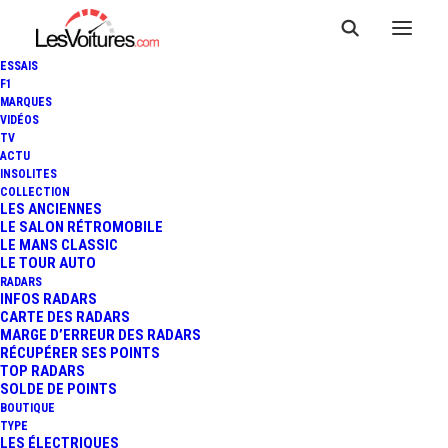
ESSAIS
F1
MARQUES
VIDÉOS
TV
ACTU
FIA WEC : LA BMW M8 SE
INSOLITES
COLLECTION
MONTRE EN PISTE POUR LA
LES ANCIENNES
LE SALON RÉTROMOBILE
LE MANS CLASSIC
PREMIÈRE FOIS !
LE TOUR AUTO
RADARS
INFOS RADARS
CARTE DES RADARS
2 Minutes
|
20 juillet 2017
MARGE D’ERREUR DES RADARS
RÉCUPÉRER SES POINTS
TOP RADARS
SOLDE DE POINTS
BOUTIQUE
TYPE
LES ÉLECTRIQUES
FR