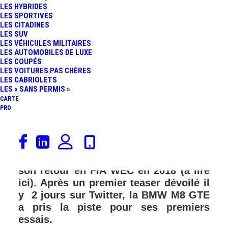
LES HYBRIDES
LES SPORTIVES
LES CITADINES
LES SUV
LES VÉHICULES MILITAIRES
LES AUTOMOBILES DE LUXE
LES COUPÉS
LES VOITURES PAS CHÈRES
LES CABRIOLETS
LES « SANS PERMIS »
CARTE
PRO
LesVoitures.com vous avait dévoilé en
exclusivité, dès septembre 2016, le
modèle qui sera engagé par BMW pour
son retour en FIA WEC en 2018 (à lire
ici
). Après un premier teaser dévoilé il
y 2 jours sur Twitter, la BMW M8 GTE
a pris la piste pour ses premiers
essais.