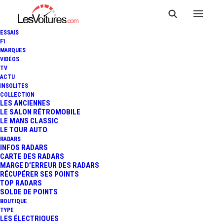
ESSAIS
F1
MARQUES
VIDÉOS
CITROËN 2CV : DE RETOUR
TV
ACTU
EN ÉLECTRIQUE, MAIS SA
INSOLITES
COLLECTION
TECHNOLOGIE DEVRAIT ÊTRE
LES ANCIENNES
LE SALON RÉTROMOBILE
LE MANS CLASSIC
CHINOISE ET SON USINE
LE TOUR AUTO
RADARS
SERA EN ITALIE
INFOS RADARS
CARTE DES RADARS
MARGE D’ERREUR DES RADARS
RÉCUPÉRER SES POINTS
TOP RADARS
5 Minutes
|
26 mai 2026
SOLDE DE POINTS
BOUTIQUE
TYPE
LES ÉLECTRIQUES