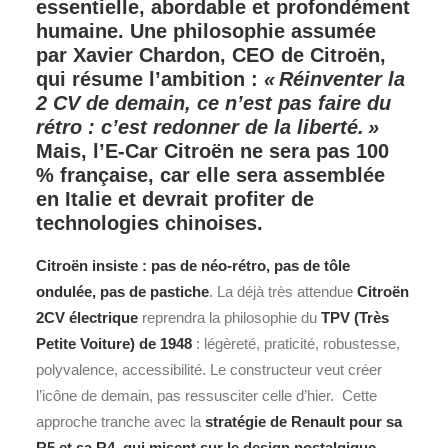
essentielle, abordable et profondément
humaine. Une philosophie assumée
par Xavier Chardon, CEO de Citroën,
qui résume l’ambition :
« Réinventer la
2 CV de demain, ce n’est pas faire du
rétro : c’est redonner de la liberté. »
Mais, l’E-Car Citroën ne sera pas 100
% française, car elle sera assemblée
en Italie et devrait profiter de
technologies chinoises.
Citroën insiste : pas de néo-rétro, pas de tôle
ondulée, pas de pastiche
.
La déjà très attendue
Citroën
2CV électrique
reprendra la philosophie du
TPV (Très
Petite Voiture) de 1948
: légèreté, praticité, robustesse,
polyvalence, accessibilité. Le constructeur veut créer
l’icône de demain, pas ressusciter celle d’hier.
Cette
approche tranche avec la
stratégie de Renault pour sa
R5 et sa R4, qui misent sur le design nostalgique
.