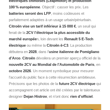
électriques chinoises (Leapmotor) et production
100 % européenne
. Objectif : casser les prix.
Les
batteries seront des LFP
, moins coûteuses et
parfaitement adaptées à un usage urbain/périurbain.
Citroën vise un tarif inférieur à 15 000 €
, un seuil qui
ferait de la
2CV l’électrique la plus accessible du
marché europée
n, loin devant les
Renault 5 E-Tech
électrique
ou même la
Citroën ë-C3
.
La production
débutera en
2028
, dans l’
usine italienne de Pomigliano
d’Arco
.
Citroën
dévoilera un premier aperçu officiel de la
nouvelle 2CV au Mondial de l’Automobile de
Paris
, en
octobre 2026
. Un moment symbolique pour mesurer
l’accueil du public face à cette résurrection ambitieuse.
Précisons que les photos de la
future 2CV électrique
qui
accompagnent cet article ont été créées par le talentueux
designer
Dejan Histrov
, et n’ont donc
rien d’officiel
.