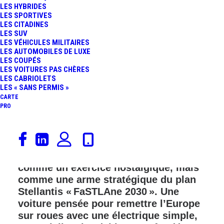
LES HYBRIDES
LES SPORTIVES
FR
LES CITADINES
LES SUV
LES VÉHICULES MILITAIRES
LES AUTOMOBILES DE LUXE
LES COUPÉS
LES VOITURES PAS CHÈRES
LES CABRIOLETS
LES « SANS PERMIS »
CARTE
PRO
Citroën vient de déclencher l’un des
plus grands frissons automobiles de la
décennie : la 2CV revient, non pas
comme un exercice nostalgique, mais
comme une arme stratégique du plan
Stellantis « FaSTLAne 2030 ». Une
voiture pensée pour remettre l’Europe
sur roues avec une électrique simple,