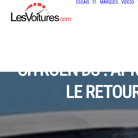
ESSAIS
F1
MARQUES
VIDÉOS
CITROËN DS : AP
LE RETOUR