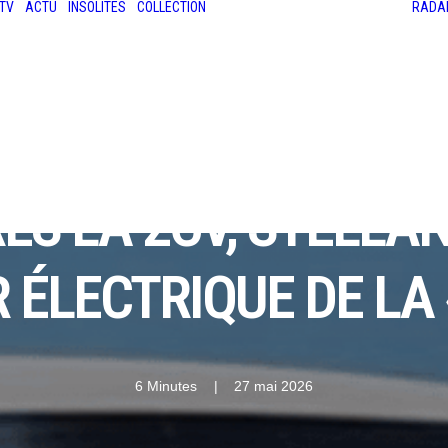
TV
ACTU
INSOLITES
COLLECTION
RADA
LES ANCIENNES
LE SALON RÉTROMOBILE
LE MANS CLASSIC
LE TOUR AUTO
RÈS LA 2CV, STELLA
 ÉLECTRIQUE DE LA 
6 Minutes
|
27 mai 2026