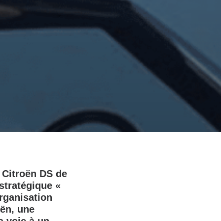
a Citroën DS de
stratégique «
organisation
ën, une