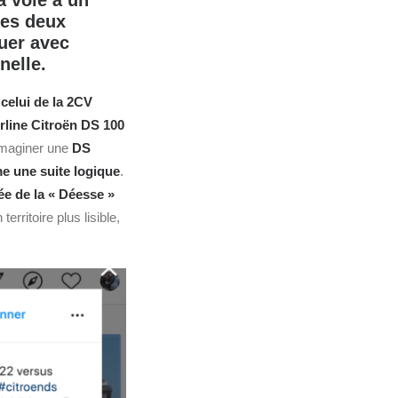
a voie à un
les deux
uer avec
nelle.
 celui de la 2CV
rline
Citroën DS 100
imaginer une
DS
e une suite logique
.
ée de la « Déesse »
territoire plus lisible,