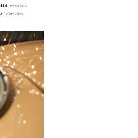
n‑DS
, viendrait
iser avec les