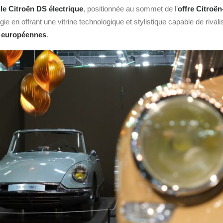
le Citroën DS électrique
, positionnée au sommet de l’
offre Citroë
gie en offrant une vitrine technologique et stylistique capable de rival
 européennes
.