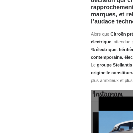
décision qui c
rapprochement 
marques, et re
l’audace techno
Alors que
Citroën
pré
électrique
, attendue
% électrique,
hériti
contemporaine, élec
Le
groupe
Stellantis
originelle constituer
plus ambitieux et plus