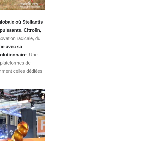
globale où Stellantis
 puissants
.
Citroën,
novation radicale, du
rie avec sa
olutionnaire
. Une
s plateformes de
mment celles dédiées