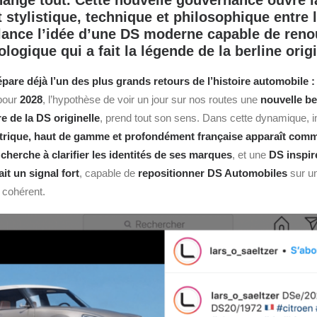
hange tout. Cette nouvelle gouvernance ouvre l
stylistique, technique et philosophique entre 
lance l’idée d’une DS moderne capable de reno
logique qui a fait la légende de la berline origi
pare déjà l’un des plus grands retours de l’histoire automobile :
 pour
2028
, l’hypothèse de voir un jour sur nos routes une
nouvelle
be
ère
de la DS originelle
, prend tout son sens.
Dans cette dynamique, 
trique, haut de gamme et profondément française apparaît comm
cherche à clarifier les identités de ses marques
, et une
DS inspir
ait un signal fort
, capable de
repositionner
DS Automobiles
sur un 
 cohérent.