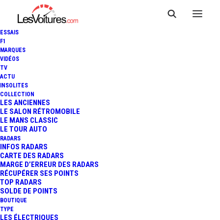
ESSAIS
F1
MARQUES
VIDÉOS
TV
FERRARI LUCE : « QU’ILS
ACTU
INSOLITES
ENLÈVENT LE CHEVAL CABRÉ
COLLECTION
LES ANCIENNES
LE SALON RÉTROMOBILE
», LUCA DI MONTEZEMOLO LA
LE MANS CLASSIC
LE TOUR AUTO
PULVÉRISE
RADARS
INFOS RADARS
CARTE DES RADARS
MARGE D’ERREUR DES RADARS
RÉCUPÉRER SES POINTS
7 Minutes
|
27 mai 2026
TOP RADARS
SOLDE DE POINTS
BOUTIQUE
TYPE
LES ÉLECTRIQUES