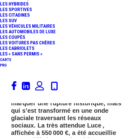
LES HYBRIDES
FR
LES SPORTIVES
LES CITADINES
LES SUV
LES VÉHICULES MILITAIRES
LES AUTOMOBILES DE LUXE
LES COUPÉS
LES VOITURES PAS CHÈRES
LES CABRIOLETS
LES « SANS PERMIS »
CARTE
PRO
Ferrari a présenté, lundi 25 mai, sa
première voiture entièrement
électrique, un moment qui aurait dû
marquer une rupture historique, mais
qui s’est transformé en une onde
glaciale traversant les réseaux
sociaux. La très attendue Luce ,
affichée à 550 000 €, a été accueillie