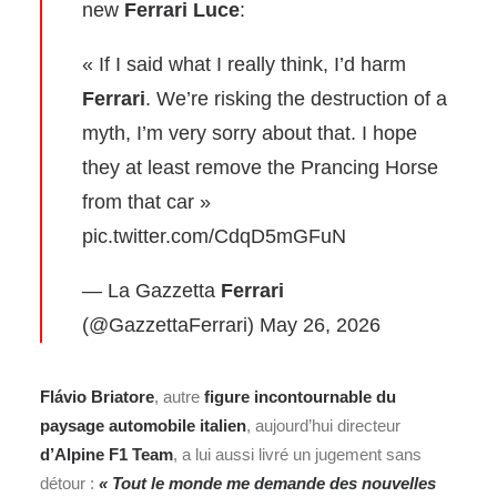
new
Ferrari Luce
:
« If I said what I really think, I’d harm
Ferrari
. We’re risking the destruction of a
myth, I’m very sorry about that. I hope
they at least remove the Prancing Horse
from that car »
pic.twitter.com/CdqD5mGFuN
— La Gazzetta
Ferrari
(@GazzettaFerrari)
May 26, 2026
Flávio Briatore
, autre
figure incontournable du
paysage automobile italien
, aujourd’hui directeur
d’
Alpine F1 Team
, a lui aussi livré un jugement sans
détour :
« Tout le monde me demande des nouvelles