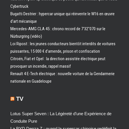
Cybertruck
Bugatti Destrier : hypercar unique qui réinvente le W16 en œuvre
d’art mécanique
Mercedes-AMG CLA 45 : chrono record de 7’32″070 sur le
Nürburgring (vidéo)
Loi Ripost : les jeunes conducteurs bientôt interdits de voitures
puissantes, 15 000 € d’amende, prison et confiscation
Citroën, Fiat et Opel : la direction assistée électrique peut
provoquer un incendie, rappel massif
Renault 4 E-Tech électrique : nouvelle voiture de la Gendarmerie
nationale en Guadeloupe
TV
Lotus Super Seven : La Légèreté d’une Expérience de
Conduite Pure
La BYD Denza Z : quand la supercar chinoise redéfinit la