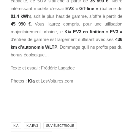
capacité, ce SUV s’affiche à partir de
35 990 €
. Notre
intéressant modèle d’essai
EV3 « GT-line »
(batterie de
81,4 kWh
), soit le plus haut de gamme, s’offre à partir de
45 990 €
. Vous l’aurez compris, pour une utilisation
majoritairement urbaine, le
Kia EV3 en finition « EV3 »
d’entrée de gamme est largement suffisant avec ses
436
km d’autonomie WLTP
. Dommage qu’il ne profite pas du
bonus écologique…
Texte et essai : Frédéric Lagadec
Photos :
Kia
et LesVoitures.com
KIA
KIA EV3
SUV ÉLECTRIQUE