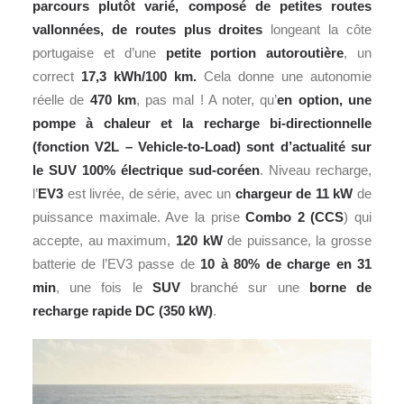
parcours plutôt varié, composé de petites routes
vallonnées, de routes plus droites
longeant la côte
portugaise et d’une
petite portion autoroutière
, un
correct
17,3 kWh/100 km.
Cela donne une autonomie
réelle de
470 km
, pas mal ! A noter, qu’
en option, une
pompe à chaleur et la recharge bi-directionnelle
(fonction V2L – Vehicle-to-Load) sont d’actualité sur
le SUV 100% électrique sud-coréen
. Niveau recharge,
l’
EV3
est livrée, de série, avec un
chargeur de 11 kW
de
puissance maximale. Ave la prise
Combo 2 (CCS
) qui
accepte, au maximum,
120 kW
de puissance, la grosse
batterie de l’EV3 passe de
10 à 80% de charge en 31
min
, une fois le
SUV
branché sur une
borne de
recharge rapide DC (350 kW)
.