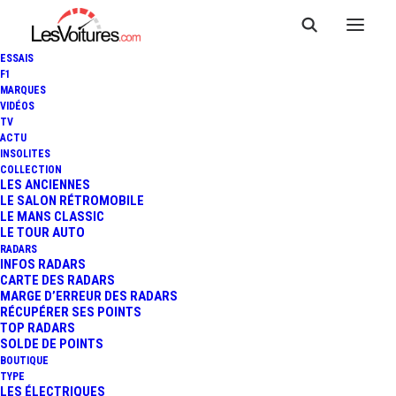
ESSAIS
F1
MARQUES
VIDÉOS
TV
ACTU
INSOLITES
KIA EV3 : "C'EST CARRÉ",
COLLECTION
LES ANCIENNES
LE SALON RÉTROMOBILE
ESSAI
LE MANS CLASSIC
LE TOUR AUTO
RADARS
INFOS RADARS
14 Minutes
|
20 novembre 2024
CARTE DES RADARS
MARGE D’ERREUR DES RADARS
RÉCUPÉRER SES POINTS
TOP RADARS
SOLDE DE POINTS
BOUTIQUE
FR
TYPE
LES ÉLECTRIQUES