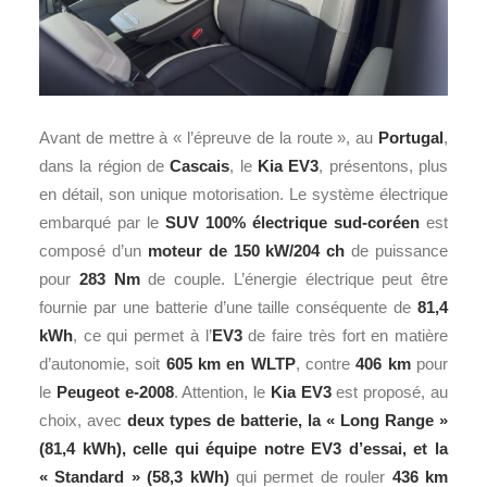
Avant de mettre à « l’épreuve de la route », au
Portugal
,
dans la région de
Cascais
, le
Kia EV3
, présentons, plus
en détail, son unique motorisation. Le système électrique
embarqué par le
SUV 100% électrique sud-coréen
est
composé d’un
moteur de 150 kW/204 ch
de puissance
pour
283 Nm
de couple. L’énergie électrique peut être
fournie par une batterie d’une taille conséquente de
81,4
kWh
, ce qui permet à l’
EV3
de faire très fort en matière
d’autonomie, soit
605 km en WLTP
, contre
406 km
pour
le
Peugeot e-2008
. Attention, le
Kia EV3
est proposé, au
choix, avec
deux types de batterie, la « Long Range »
(81,4 kWh), celle qui équipe notre EV3 d’essai, et la
« Standard » (58,3 kWh)
qui permet de rouler
436 km