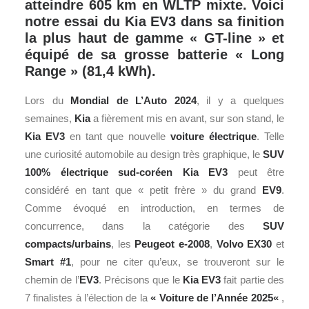
atteindre 605 km en WLTP mixte. Voici
notre essai du Kia EV3 dans sa finition
la plus haut de gamme « GT-line » et
équipé de sa grosse batterie
«
Long
Range » (81,4 kWh).
Lors du
Mondial de L’Auto 2024
, il y a quelques
semaines,
Kia
a fièrement mis en avant, sur son stand, le
Kia EV3
en tant que nouvelle
voiture électrique
. Telle
une curiosité automobile au design très graphique, le
SUV
100% électrique sud-coréen Kia EV3
peut être
considéré en tant que « petit frère » du grand
EV9
.
Comme évoqué en introduction, en termes de
concurrence, dans la catégorie des
SUV
compacts/urbains
, les
Peugeot
e-2008
,
Volvo EX30
et
Smart #1
, pour ne citer qu’eux, se trouveront sur le
chemin de l’
EV3
. Précisons que le
Kia EV3
fait partie des
7 finalistes à l’élection de la
«
Voiture de l’Année 2025
«
,