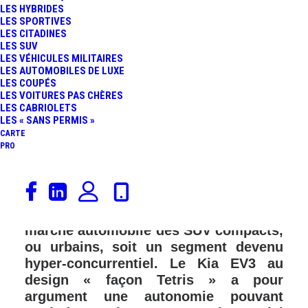
LES HYBRIDES
LES SPORTIVES
LES CITADINES
LES SUV
LES VÉHICULES MILITAIRES
LES AUTOMOBILES DE LUXE
LES COUPÉS
LES VOITURES PAS CHÈRES
LES CABRIOLETS
LES « SANS PERMIS »
CARTE
PRO
Dévoilé en mai 2024, la nouvelle
voiture électrique Kia EV3 a pour
objectif de conquérir l’Europe, celle du
marché automobile des SUV compacts,
ou urbains, soit un segment devenu
hyper-concurrentiel. Le Kia EV3 au
design « façon Tetris » a pour
argument une autonomie pouvant