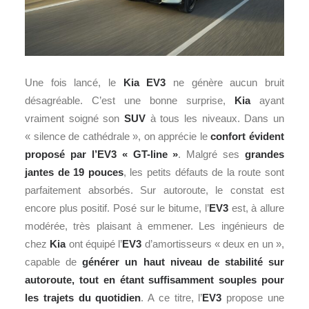
Une fois lancé, le
Kia EV3
ne génère aucun bruit
désagréable. C’est une bonne surprise,
Kia
ayant
vraiment soigné son
SUV
à tous les niveaux. Dans un
« silence de cathédrale », on apprécie le
confort évident
proposé par l’EV3 « GT-line »
. Malgré ses
grandes
jantes de 19 pouces
, les petits défauts de la route sont
parfaitement absorbés. Sur autoroute, le constat est
encore plus positif. Posé sur le bitume, l’
EV3
est, à allure
modérée, très plaisant à emmener. Les ingénieurs de
chez
Kia
ont équipé l’
EV3
d’amortisseurs « deux en un »,
capable de
générer un haut niveau de stabilité sur
autoroute, tout en étant suffisamment souples pour
les trajets du
quotidien
. A ce titre, l’
EV3
propose une