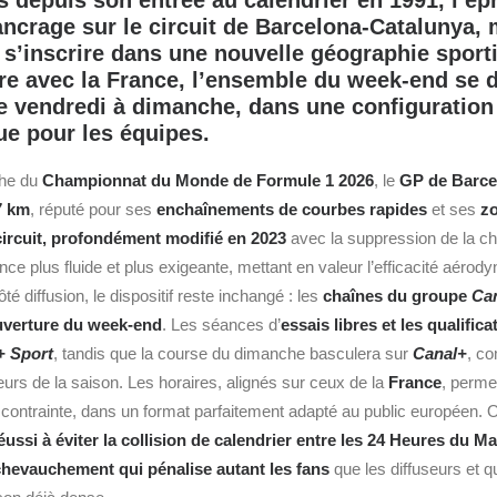
is depuis son entrée au calendrier en 1991, l’ép
ncrage sur le circuit de Barcelona‑Catalunya,
r s’inscrire dans une nouvelle géographie sport
re avec la France, l’ensemble du week‑end se 
de vendredi à dimanche, dans une configuration
ue pour les équipes.
che du
Championnat du Monde de Formule 1 2026
, le
GP de Barce
7 km
, réputé pour ses
enchaînements de courbes rapides
et ses
zo
circuit, profondément modifié en 2023
avec la suppression de la chi
e plus fluide et plus exigeante, mettant en valeur l’efficacité aéro
té diffusion, le dispositif reste inchangé : les
chaînes du groupe
Ca
couverture du week‑end
. Les séances d’
essais libres et les qualifica
+ Sport
, tandis que la course du dimanche basculera sur
Canal+
, c
rs de la saison. Les horaires, alignés sur ceux de la
France
, perme
ontrainte, dans un format parfaitement adapté au public européen.
O
éussi à éviter la collision de calendrier entre les
24 Heures du M
chevauchement qui pénalise autant les fans
que les diffuseurs et qu