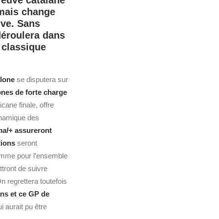
reuve catalane
 mais change
ive. Sans
déroulera dans
 classique
lone
se disputera sur
nes de forte charge
cane finale, offre
dynamique des
nal+
assureront
tions
seront
omme pour l’ensemble
ttront de suivre
n regrettera toutefois
ans
et ce GP de
i aurait pu être