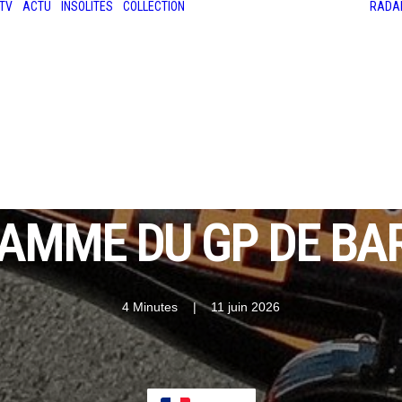
TV
ACTU
INSOLITES
COLLECTION
RADA
LES ANCIENNES
LE SALON RÉTROMOBILE
LE MANS CLASSIC
LE TOUR AUTO
RAMME DU GP DE BA
4 Minutes
|
11 juin 2026