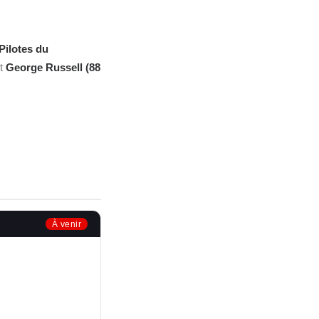
Pilotes du
t
George Russell (88
À venir