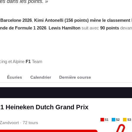
ées dans les points. »
 Barcelone 2026
,
Kimi
Antonelli (156 points) mène le
classement 
de de Formule 1 2026
.
Lewis Hamilton
suit avec
90
points
devan
ing et Alpine
F1
Team
Écuries
Calendrier
Dernière course
1 Heineken Dutch Grand Prix
S1
S2
S3
 Zandvoort · 72 tours