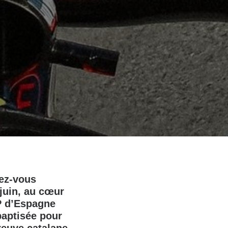
dez‑vous
juin, au cœur
GP d’Espagne
baptisée pour