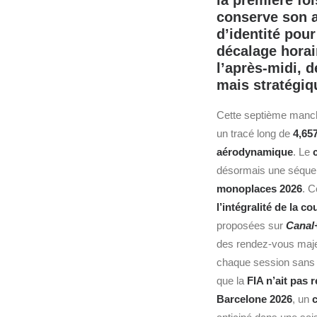
la première fo
conserve son a
d’identité pou
décalage horai
l’après‑midi, 
mais stratégiq
Cette septième man
un tracé long de
4,65
aérodynamique
. Le
désormais une séquenc
monoplaces 2026
.
Cô
l’intégralité de la 
proposées sur
Canal
des rendez‑vous majeu
chaque session sans c
que la
FIA n’ait pas r
Barcelone 2026
, un