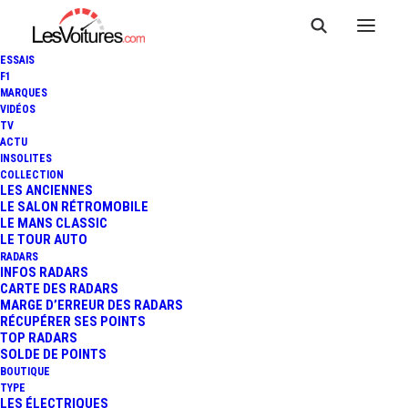
ESSAIS
F1
MARQUES
VIDÉOS
TV
ACTU
JEEP COMPASS 4XE :
INSOLITES
COLLECTION
POLYVALENCE MAXIMALE,
LES ANCIENNES
LE SALON RÉTROMOBILE
LE MANS CLASSIC
ESSAI
LE TOUR AUTO
RADARS
INFOS RADARS
CARTE DES RADARS
12 Minutes
|
2 novembre 2020
MARGE D’ERREUR DES RADARS
RÉCUPÉRER SES POINTS
TOP RADARS
SOLDE DE POINTS
BOUTIQUE
TYPE
LES ÉLECTRIQUES
FR