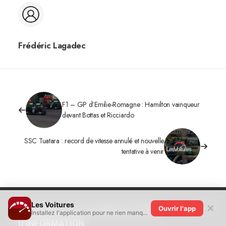
Frédéric Lagadec
F1 – GP d’Emilie-Romagne : Hamilton vainqueur
devant Bottas et Ricciardo
SSC Tuatara : record de vitesse annulé et nouvelle
tentative à venir
Les Voitures
✕
Ouvrir l'app
ABONNEZ-VOUS À NOTRE LETTRE
Installez l'application pour ne rien manquer !
D'INFORMATION