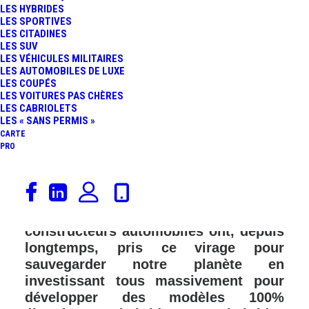
LES HYBRIDES
LES SPORTIVES
LES CITADINES
LES SUV
LES VÉHICULES MILITAIRES
LES AUTOMOBILES DE LUXE
LES COUPÉS
LES VOITURES PAS CHÈRES
LES CABRIOLETS
LES « SANS PERMIS »
CARTE
PRO
Le monde change et il semblerait
qu’une certaine conscience écologique
s’installe enfin dans nos esprits. Les
constructeurs automobiles ont, depuis
longtemps, pris ce virage pour
sauvegarder notre planète en
investissant tous massivement pour
développer des modèles 100%