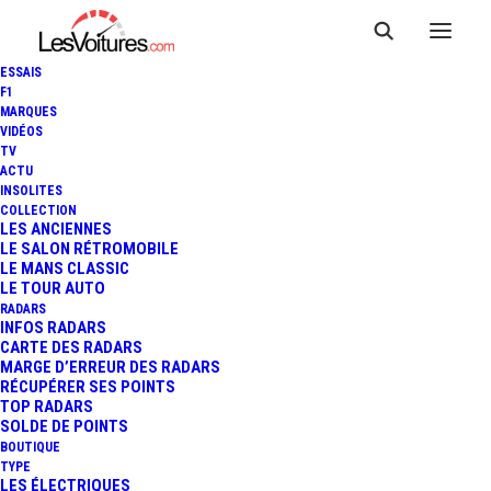
ESSAIS
F1
MARQUES
VIDÉOS
TV
ACTU
INSOLITES
VIDÉO : UNE LAMBORGHINI
COLLECTION
LES ANCIENNES
LE SALON RÉTROMOBILE
ESPADA "SORTIE DE GRANGE"
LE MANS CLASSIC
LE TOUR AUTO
RADARS
INFOS RADARS
3 Minutes
|
21 septembre 2021
CARTE DES RADARS
MARGE D’ERREUR DES RADARS
RÉCUPÉRER SES POINTS
TOP RADARS
SOLDE DE POINTS
BOUTIQUE
FR
TYPE
LES ÉLECTRIQUES