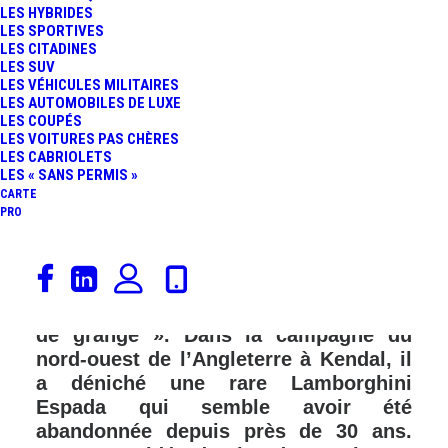
LES HYBRIDES
LES SPORTIVES
LES CITADINES
LES SUV
LES VÉHICULES MILITAIRES
LES AUTOMOBILES DE LUXE
LES COUPÉS
LES VOITURES PAS CHÈRES
LES CABRIOLETS
LES « SANS PERMIS »
CARTE
PRO
Outre-Manche, le journaliste
automobile Jonny Smith a fait une
découverte incroyable de type « sortie
de grange ». Dans la campagne du
nord-ouest de l’Angleterre à Kendal, il
a déniché une rare Lamborghini
Espada qui semble avoir été
abandonnée depuis près de 30 ans.