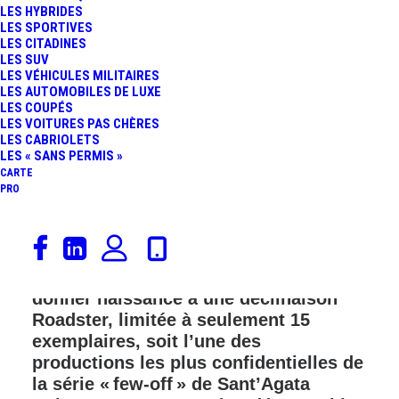
LES HYBRIDES
FR
LES SPORTIVES
LES CITADINES
LES SUV
LES VÉHICULES MILITAIRES
LES AUTOMOBILES DE LUXE
LES COUPÉS
LES VOITURES PAS CHÈRES
LES CABRIOLETS
LES « SANS PERMIS »
CARTE
PRO
Lamborghini pousse encore plus loin
l’exubérance mécanique de la
Fenomeno en lui retirant son toit pour
donner naissance à une déclinaison
Roadster, limitée à seulement 15
exemplaires, soit l’une des
productions les plus confidentielles de
la série « few‑off » de Sant’Agata