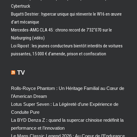
Cybertruck
Bugatti Destrier : hypercar unique qui réinvente le W16 en œuvre
d’art mécanique
Mercedes-AMG CLA 45 : chrono record de 7’32″070 sur le
Nürburgring (vidéo)
Loi Ripost : les jeunes conducteurs bientôt interdits de voitures
puissantes, 15 000 € d’amende, prison et confiscation
TV
Rolls-Royce Phantom : Un Héritage Familial au Cœur de
l’American Dream
Lotus Super Seven : La Légèreté d’une Expérience de
Conduite Pure
La BYD Denza Z : quand la supercar chinoise redéfinit la
performance et l’innovation
Le Mans Classic Legend 2026 : Au Coeur de l’Endurance