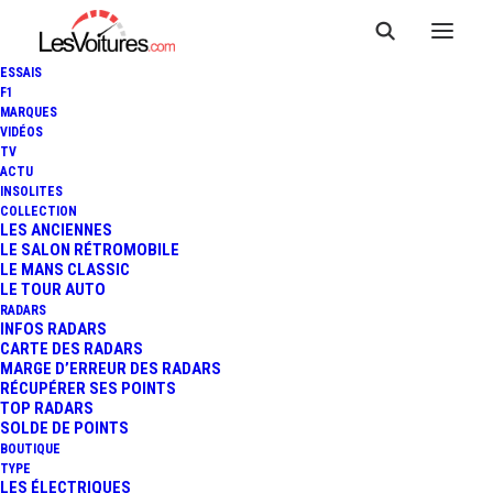
ESSAIS
F1
MARQUES
VIDÉOS
TV
LAMBORGHINI FENOMENO
ACTU
INSOLITES
ROADSTER : 1 080 CH SANS
COLLECTION
LES ANCIENNES
LE SALON RÉTROMOBILE
TOIT POUR
LE MANS CLASSIC
LE TOUR AUTO
L’HYPER‑ROADSTER ULTIME
RADARS
INFOS RADARS
CARTE DES RADARS
MARGE D’ERREUR DES RADARS
RÉCUPÉRER SES POINTS
4 Minutes
|
11 mai 2026
TOP RADARS
SOLDE DE POINTS
BOUTIQUE
TYPE
LES ÉLECTRIQUES