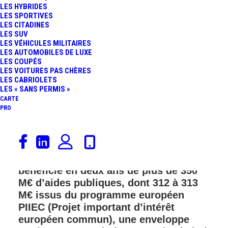
LES HYBRIDES
LES SPORTIVES
FR
LES CITADINES
LES SUV
LES VÉHICULES MILITAIRES
LES AUTOMOBILES DE LUXE
LES COUPÉS
LES VOITURES PAS CHÈRES
LES CABRIOLETS
LES « SANS PERMIS »
CARTE
PRO
Selon
Le Monde
, la start-up Symbio,
présentée comme l’un des piliers
français de la filière hydrogène, a
bénéficié en deux ans de plus de 350
M€ d’aides publiques, dont 312 à 313
M€ issus du programme européen
PIIEC (Projet important d’intérêt
européen commun), une enveloppe