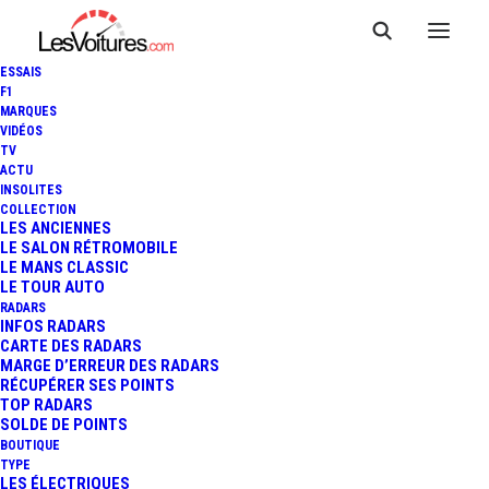
ESSAIS
F1
MARQUES
VIDÉOS
SYMBIO : 350 M€ D’ARGENT
TV
ACTU
PUBLIC ENGLOUTIS DANS
INSOLITES
COLLECTION
LES PILES À COMBUSTIBLE,
LES ANCIENNES
LE SALON RÉTROMOBILE
LE MANS CLASSIC
POUR FINIR EN PLAN SOCIAL
LE TOUR AUTO
RADARS
GÉANT
INFOS RADARS
CARTE DES RADARS
MARGE D’ERREUR DES RADARS
RÉCUPÉRER SES POINTS
TOP RADARS
4 Minutes
|
12 mai 2026
SOLDE DE POINTS
BOUTIQUE
TYPE
LES ÉLECTRIQUES