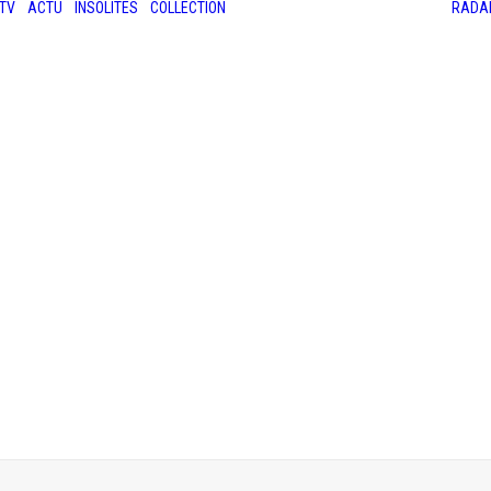
TV
ACTU
INSOLITES
COLLECTION
RADA
LES ANCIENNES
LE SALON RÉTROMOBILE
LE MANS CLASSIC
LE TOUR AUTO