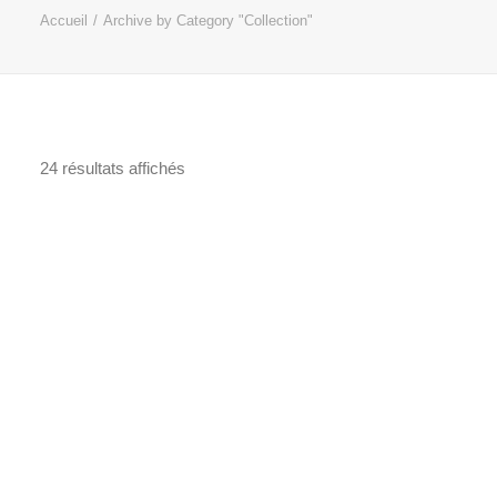
Accueil
Archive by Category "Collection"
24 résultats affichés
Trié
du
plus
récent
au
plus
ancien