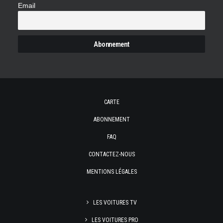
Email
ACHETER LE PRODUIT
Le Tour de France Automobile 1899-1986
170,00
€
CARTE
ABONNEMENT
FAQ
CONTACTEZ-NOUS
MENTIONS LÉGALES
LES VOITURES TV
LES VOITURES PRO