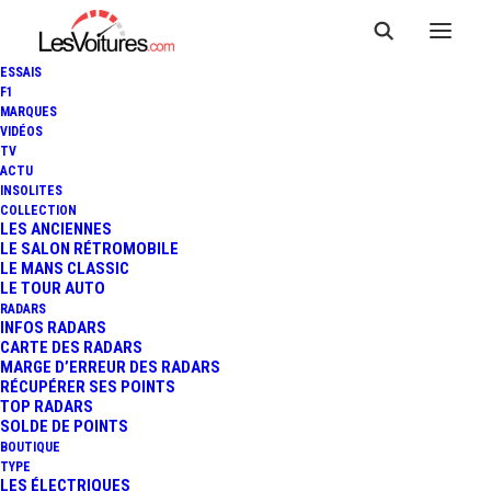
ESSAIS
F1
MARQUES
VIDÉOS
TV
ACTU
MCLAREN PARIS : VISITE
INSOLITES
COLLECTION
GUIDÉE DU NOUVEAU
LES ANCIENNES
LE SALON RÉTROMOBILE
LE MANS CLASSIC
SHOWROOM
LE TOUR AUTO
RADARS
INFOS RADARS
CARTE DES RADARS
3 Minutes
|
17 septembre 2020
MARGE D’ERREUR DES RADARS
RÉCUPÉRER SES POINTS
TOP RADARS
SOLDE DE POINTS
BOUTIQUE
TYPE
LES ÉLECTRIQUES
FR