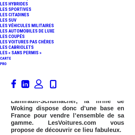
LES HYBRIDES
LES SPORTIVES
LES CITADINES
LES SUV
LES VÉHICULES MILITAIRES
LES AUTOMOBILES DE LUXE
LES COUPÉS
LES VOITURES PAS CHÈRES
LES CABRIOLETS
LES « SANS PERMIS »
CARTE
PRO
La nouvelle concession McLaren Paris
vient d’ouvrir ses portes à Saint-Cloud.
En association avec le Groupe
Lamirault-Schumacher, la firme de
Woking dispose donc d’une base en
France pour vendre l’ensemble de sa
gamme. LesVoitures.com vous
propose de découvrir ce lieu fabuleux.