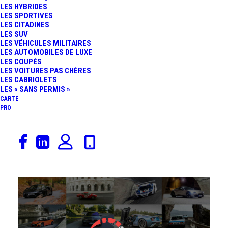
LES HYBRIDES
LES SPORTIVES
LES CITADINES
LES SUV
LES VÉHICULES MILITAIRES
LES AUTOMOBILES DE LUXE
LES COUPÉS
LES VOITURES PAS CHÈRES
LES CABRIOLETS
LES « SANS PERMIS »
CARTE
PRO
Tanger
-
Goodwood
avec un seul plein. Voici le défi que
vient de relever un journaliste anglais au volant de la
Mercedes-Benz
Classe E 300 BlueTEC HYBRID
.