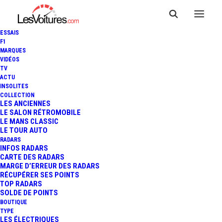
ESSAIS
F1
MARQUES
VIDÉOS
TV
ACTU
MERCEDES-BENZ CLASSE E
INSOLITES
COLLECTION
300 BLUETEC HYBRID : 2000
LES ANCIENNES
LE SALON RÉTROMOBILE
LE MANS CLASSIC
KM AVEC UN PLEIN !
LE TOUR AUTO
RADARS
INFOS RADARS
CARTE DES RADARS
1 Minutes
|
1 juillet 2014
MARGE D’ERREUR DES RADARS
RÉCUPÉRER SES POINTS
TOP RADARS
SOLDE DE POINTS
BOUTIQUE
TYPE
LES ÉLECTRIQUES
FR