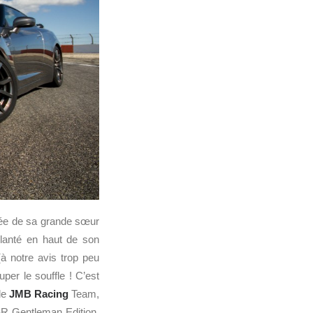
née de sa grande sœur
planté en haut de son
(à notre avis trop peu
per le souffle ! C’est
le
JMB Racing
Team,
-R Gentleman Edition,