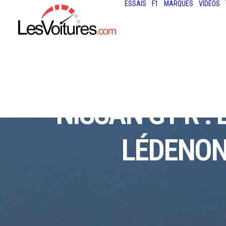
ESSAIS
F1
MARQUES
VIDÉOS
NISSAN GT-R :
LÉDENON