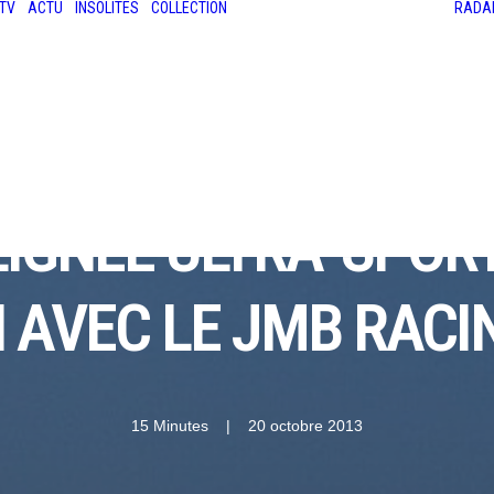
TV
ACTU
INSOLITES
COLLECTION
RADA
LES ANCIENNES
LE SALON RÉTROMOBILE
LE MANS CLASSIC
LE TOUR AUTO
 LIGNÉE ULTRA-SPORT
 AVEC LE JMB RACIN
15 Minutes
|
20 octobre 2013