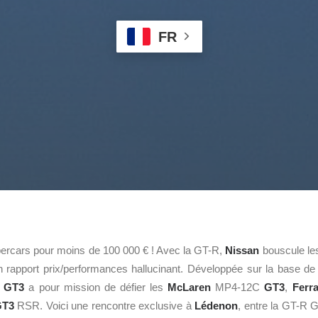
FR
rcars pour moins de 100 000 € ! Avec la GT-R,
Nissan
bouscule le
 rapport prix/performances hallucinant. Développée sur la base de l
o GT3
a pour mission de défier les
McLaren
MP4-12C
GT3
,
Ferra
GT3
RSR. Voici une rencontre exclusive à
Lédenon
, entre la GT-R G