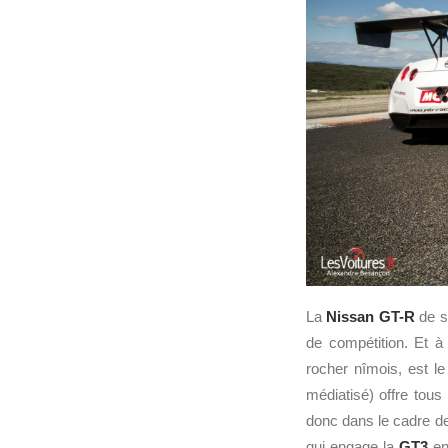
La
Nissan GT-R
de s
de compétition. Et à 
rocher nîmois, est le
médiatisé) offre tous
donc dans le cadre d
qui engage la
GT3
e