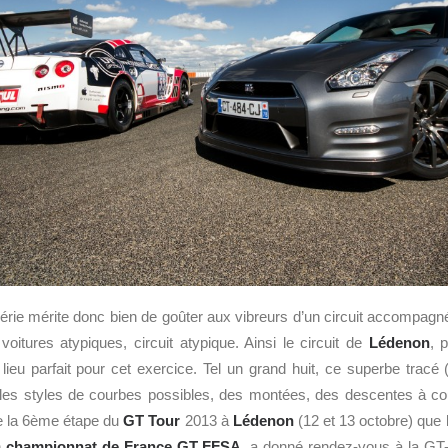
érie mérite donc bien de goûter aux vibreurs d’un circuit accompag
voitures atypiques, circuit atypique. Ainsi le circuit de
Lédenon
, 
 lieu parfait pour cet exercice. Tel un grand huit, ce superbe tracé 
 les styles de courbes possibles, des montées, des descentes à cou
e la 6ème étape du
GT Tour
2013 à
Lédenon
(12 et 13 octobre) que 
n
championnat de France GT FFSA
, a donné rendez-vous à la GT