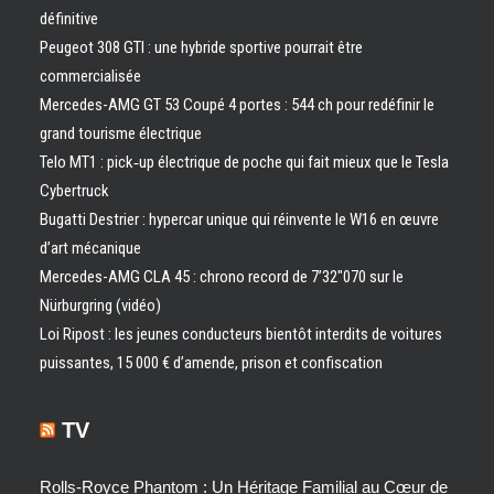
définitive
Peugeot 308 GTI : une hybride sportive pourrait être
commercialisée
Mercedes-AMG GT 53 Coupé 4 portes : 544 ch pour redéfinir le
grand tourisme électrique
Telo MT1 : pick‑up électrique de poche qui fait mieux que le Tesla
Cybertruck
Bugatti Destrier : hypercar unique qui réinvente le W16 en œuvre
d’art mécanique
Mercedes-AMG CLA 45 : chrono record de 7’32″070 sur le
Nürburgring (vidéo)
Loi Ripost : les jeunes conducteurs bientôt interdits de voitures
puissantes, 15 000 € d’amende, prison et confiscation
TV
Rolls-Royce Phantom : Un Héritage Familial au Cœur de