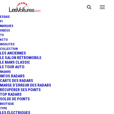
ESSAIS
F1
MARQUES
VIDÉOS
TV
NISSAN INTELLIGENT
ACTU
INSOLITES
MOBILITY STORES : BIENTÔT
COLLECTION
LES ANCIENNES
LE SALON RÉTROMOBILE
DES BOUTIQUES COMME
LE MANS CLASSIC
LE TOUR AUTO
TESLA
RADARS
INFOS RADARS
CARTE DES RADARS
MARGE D’ERREUR DES RADARS
RÉCUPÉRER SES POINTS
3 Minutes
|
4 janvier 2019
TOP RADARS
SOLDE DE POINTS
BOUTIQUE
TYPE
LES ÉLECTRIQUES