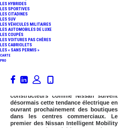
LES HYBRIDES
FR
LES SPORTIVES
LES CITADINES
LES SUV
LES VÉHICULES MILITAIRES
LES AUTOMOBILES DE LUXE
LES COUPÉS
LES VOITURES PAS CHÈRES
LES CABRIOLETS
LES « SANS PERMIS »
CARTE
PRO
Tesla a initié en France et, partout
dans la monde, une nouvelle manière
de vendre des automobiles. D’autres
constructeurs comme Nissan suivent
désormais cette tendance électrique en
ouvrant prochainement des boutiques
dans les centres commerciaux. Le
premier des Nissan Intelligent Mobility