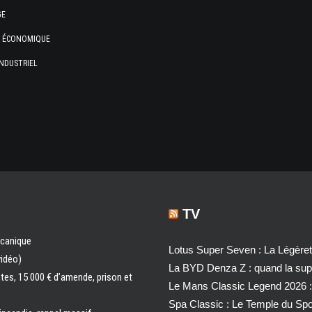
GE
E ÉCONOMIQUE
NDUSTRIEL
TV
écanique
Lotus Super Seven : La Légère
vidéo)
La BYD Denza Z : quand la super
ntes, 15 000 € d’amende, prison et
Le Mans Classic Legend 2026 :
Spa Classic : Le Temple du Sp