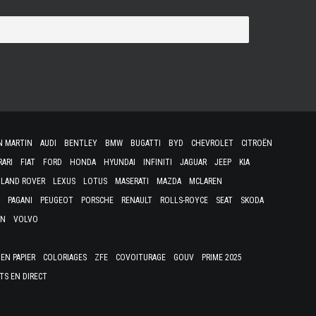
N MARTIN
AUDI
BENTLEY
BMW
BUGATTI
BYD
CHEVROLET
CITROËN
RARI
FIAT
FORD
HONDA
HYUNDAI
INFINITI
JAGUAR
JEEP
KIA
LAND ROVER
LEXUS
LOTUS
MASERATI
MAZDA
MCLAREN
PAGANI
PEUGEOT
PORSCHE
RENAULT
ROLLS-ROYCE
SEAT
SKODA
EN
VOLVO
EN PAPIER
COLORIAGES
ZFE
COVOITURAGE
GOUV
PRIME 2025
TS EN DIRECT