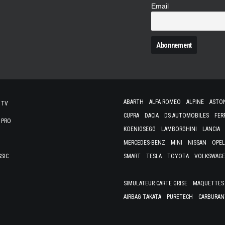
Email
N
ABARTH
ALFA ROMEO
ALPINE
ASTO
 TV
CUPRA
DACIA
DS AUTOMOBILES
FER
 PRO
KOENIGSEGG
LAMBORGHINI
LANCIA
MERCEDES-BENZ
MINI
NISSAN
OPEL
SSIC
SMART
TESLA
TOYOTA
VOLKSWAG
SIMULATEUR CARTE GRISE
MAQUETTES 
AIRBAG TAKATA
PURETECH
CARBURAN