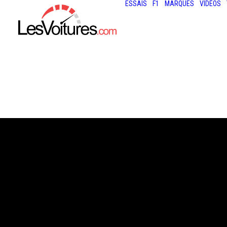
ESSAIS
F1
MARQUES
VIDÉOS
20 avril 2015
PEUGEOT 204 : 
D’HONNEUR POU