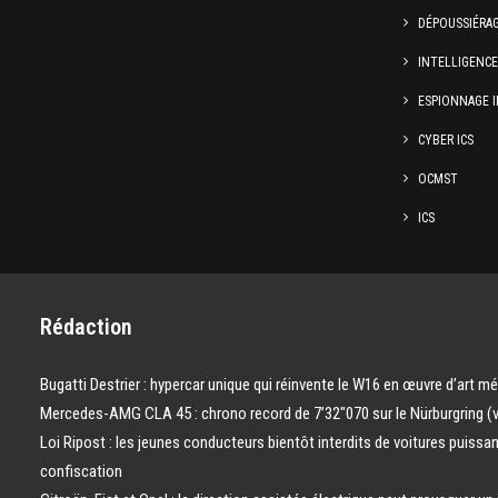
DÉPOUSSIÉRA
INTELLIGENC
ESPIONNAGE I
CYBER ICS
OCMST
ICS
Rédaction
Bugatti Destrier : hypercar unique qui réinvente le W16 en œuvre d’art m
Mercedes-AMG CLA 45 : chrono record de 7’32″070 sur le Nürburgring (
Loi Ripost : les jeunes conducteurs bientôt interdits de voitures puissa
confiscation